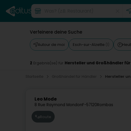
Verfeinere deine Suche
Autour de moi
Esch-sur-Alzette
Heut
(1)
2
Hersteller und Großhändler für
Ergebnis(se) für
Startseite
Großhandel für Händler
Hersteller u
Leo Mode
8 Rue Raymond Mondon
F-57120
Rombas
Route