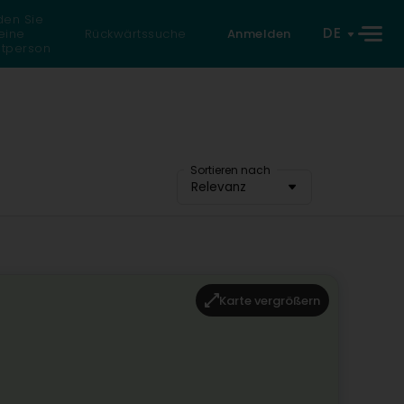
den Sie
DE
eine
Rückwärtssuche
Anmelden
atperson
Sortieren nach
Relevanz
Karte vergrößern