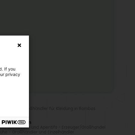
. If you
our privacy
hr Standorte
steller und Großhändler für Kleidung in Rombas
r Aktivitäten
ne, Spirituosen und Aperitifs - Erzeuger/Großhandel
uhe - Großhändler und Einzelhändler