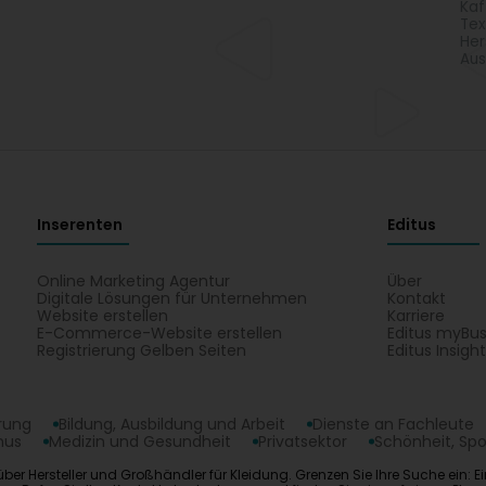
Kaf
Tex
Her
Aus
Inserenten
Editus
Online Marketing Agentur
Über
Digitale Lösungen für Unternehmen
Kontakt
Website erstellen
Karriere
E-Commerce-Website erstellen
Editus myBus
Registrierung Gelben Seiten
Editus Insigh
erung
Bildung, Ausbildung und Arbeit
Dienste an Fachleute
mus
Medizin und Gesundheit
Privatsektor
Schönheit, Spo
e über Hersteller und Großhändler für Kleidung. Grenzen Sie Ihre Suche ein: 