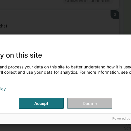
Großhandel für Händler
2
cht)
Großhandel für Händler
y on this site
and process your data on this site to better understand how it is used
ll collect and use your data for analytics. For more information, see 
licy
Me
Accept
Decline
Her
Meh
Powered by
Wei
Sch