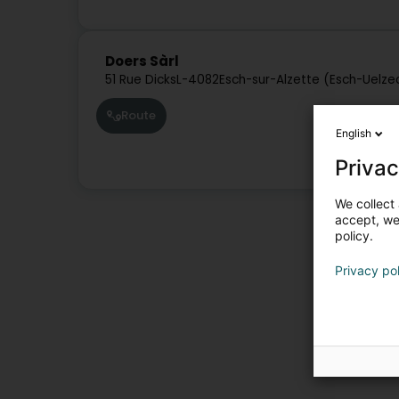
Doers Sàrl
51 Rue Dicks
L-4082
Esch-sur-Alzette (Esch-Uelze
Route
English
Privac
We collect 
accept, we'
policy.
Privacy po