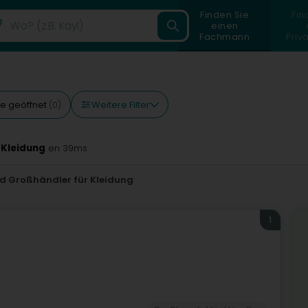
Finden Sie
Fin
einen
Fachmann
Priv
Weitere Filter
e geöffnet
(0)
 Kleidung
en 39ms
nd Großhändler für Kleidung
1