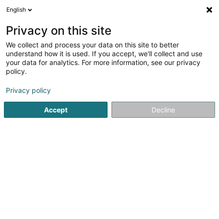
English
DE
Privacy on this site
We collect and process your data on this site to better
Verfeinere deine Suche
understand how it is used. If you accept, we'll collect and use
your data for analytics. For more information, see our privacy
Autour de moi
Dillingen
Bestbewertet
Barri
(1)
(1)
policy.
5
Ergebnis(se) für
Privacy policy
Bedarf und Grosshandel für Blumenhändler
en 40ms
Accept
Decline
Startseite
Großhandel für Händler
Bedarf und Grosshande
1
Fleurs Vry S.A. - Hellange
11-13 Munnereferstrooss
L-3337
Hellange (Helleng)
Mehr als 50 Jahre zu Ihren Diensten.Die Ursprünge des
Unternehmens reichen bis ins Jahr 1932 in Holland
zurück.Herr De Vry Pieter, der seit 1970 in HELLANGE
ansässig ist, ist der Gründer des Unternehmens Fleurs