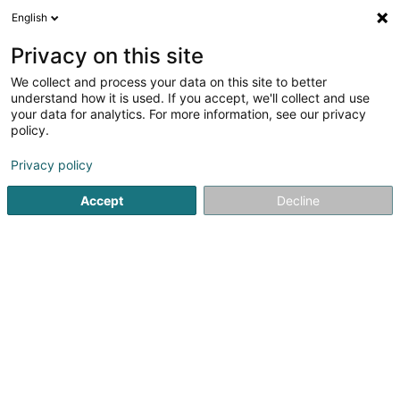
English
DE
Privacy on this site
We collect and process your data on this site to better
Verfeinere deine Suche
understand how it is used. If you accept, we'll collect and use
your data for analytics. For more information, see our privacy
Autour de moi
Wiltz
Bestbewertet
Barrier
(2)
(3)
policy.
12
Glaswaren
Ergebnis(se) für
en 47ms
Privacy policy
Startseite
Gewerblich
Glaswaren
Glaswaren
Accept
Decline
1
Art de la Table Sàrl
2 Rue Albert Simon
L-5315
Contern (Conter)
Bedient ganz Luxemburg
Art de la Table – Ihr Partner für kulinarische ExzellenzBei Art
de la Table ist es unsere Leidenschaft, jede Mahlzeit in
einen außergewöhnlichen Moment zu verwandeln. Als
unverzichtbarer Anbieter von hochwertigen
Küchenutensilien und Geschirr...