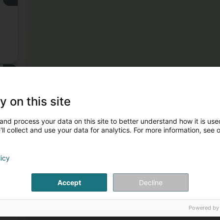
3
y on this site
and process your data on this site to better understand how it is used
ll collect and use your data for analytics. For more information, see 
licy
4
Accept
Decline
Powered by