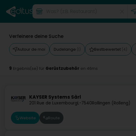
Verfeinere deine Suche
Autour de moi
Dudelange
Bestbewertet
(1)
(4)
9
Gerüstzubehör
Ergebnis(se) für
en 46ms
KAYSER Systems Sàrl
201 Rue de Luxembourg
L-7540
Rollingen (Rolleng)
Website
Route