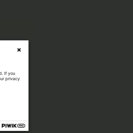
. If you
our privacy