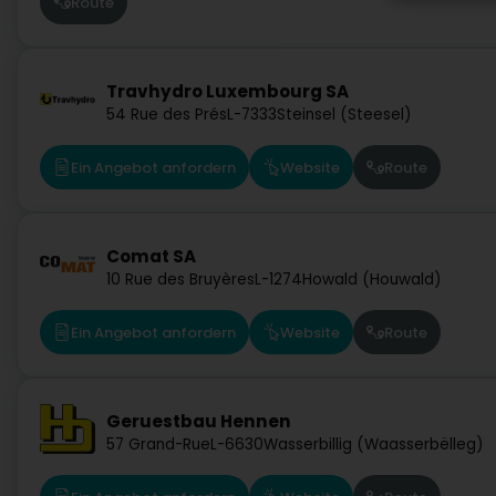
Route
Travhydro Luxembourg SA
54 Rue des Prés
L-7333
Steinsel (Steesel)
Ein Angebot anfordern
Website
Route
Comat SA
10 Rue des Bruyères
L-1274
Howald (Houwald)
Ein Angebot anfordern
Website
Route
Geruestbau Hennen
57 Grand-Rue
L-6630
Wasserbillig (Waasserbëlleg)