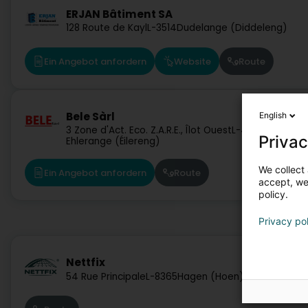
ERJAN Bâtiment SA
128 Route de Kayl
L-3514
Dudelange (Diddeleng)
Ein Angebot anfordern
Website
Route
Bele Sàrl
English
3 Zone d'Act. Eco. Z.A.R.E., Îlot Ouest
L-4384
Privac
Ehlerange (Éilereng)
We collect 
Ein Angebot anfordern
Route
accept, we'
policy.
Privacy po
Nettfix
54 Rue Principale
L-8365
Hagen (Hoen)