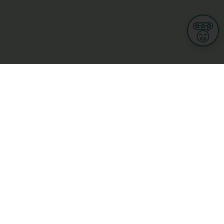
Informationen
Nutzungsbedingungen
Allgemeine Geschäftsbedingungen
Datenschutz
iness
Meine Rechte DSGVO
t
Cookies-Einstellungen
Gewerblich
Handel
Hotel, Restaurant, Wirtshaus
rt und Wellness