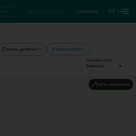
den Sie
DE
eine
Rückwärtssuche
Anmelden
atperson
Weitere Filter
Heute geöffnet
(3)
Sortieren nach
Relevanz
Karte verkleinern