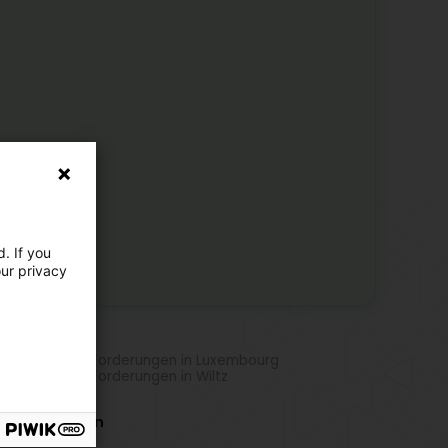
. If you
our privacy
hr Standorte
anzierung der Forderungen in Luxembourg
anzierung der Forderungen in Wiltz
r Aktivitäten
ding