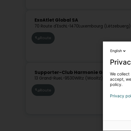
ExoAtlet Global SA
70 Route d'Esch
L-1470
Luxembourg (Lëtzebuerg)
Route
English
Privac
Supporter-Club Harmonie Grand-Ducale M
We collect 
13 Grand-Rue
L-9530
Wiltz (Wooltz)
accept, we'
policy.
Route
Privacy po