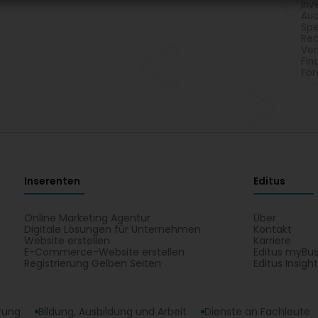
Inv
Aud
Spe
Rec
Ve
Fin
Fo
Inserenten
Editus
Online Marketing Agentur
Über
Digitale Lösungen für Unternehmen
Kontakt
Website erstellen
Karriere
E-Commerce-Website erstellen
Editus myBus
Registrierung Gelben Seiten
Editus Insigh
erung
Bildung, Ausbildung und Arbeit
Dienste an Fachleute