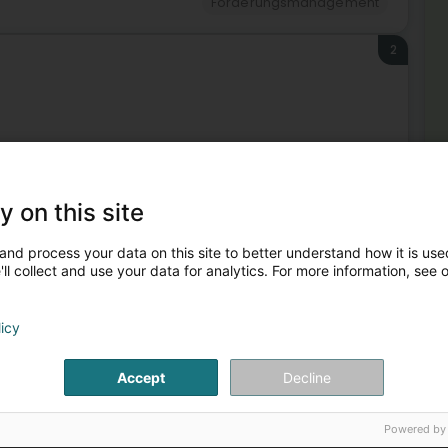
Forderungsmanagement
2
Forderungsmanagement
y on this site
3
unicipale de la Ville de Wiltz
and process your data on this site to better understand how it is used
ll collect and use your data for analytics. For more information, see 
licy
Me
Fin
Forderungsmanagement
Fin
Accept
Decline
Meh
Powered by
Hol