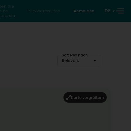
den Sie
DE
eine
Rückwärtssuche
Anmelden
atperson
Sortieren nach
Relevanz
Karte vergrößern