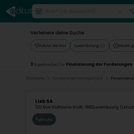
Verfeinere deine Suche
Autour de moi
Luxembourg
Heute g
(2)
3
Finanzierung der Forderungen
Ergebnis(se) für
Startseite
Forderungsmanagement
Finanzieru
Lieb SA
12D Rue Guillaume Kroll
L-1882
Luxembourg (Lëtze
Route