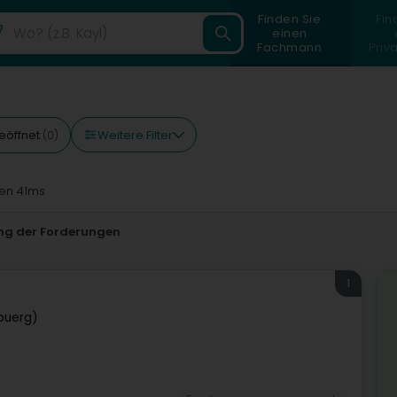
Finden Sie
Fin
einen
Fachmann
Priv
Weitere Filter
eöffnet
(0)
en 41ms
ng der Forderungen
1
buerg)