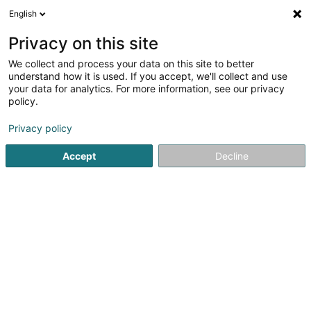
English
DE
Privacy on this site
We collect and process your data on this site to better
Verfeinere deine Suche
understand how it is used. If you accept, we'll collect and use
your data for analytics. For more information, see our privacy
Weitere Filter
Autour de moi
Parkplatz
(1)
policy.
1
Nylon
Ergebnis(se) für
en 37ms
Privacy policy
Startseite
Fischereibedarf
Nylon
Accept
Decline
1
Fishing World Sàrl
219 B Route de Luxembourg
L-3254
Bettembourg (Beetebuerg)
Bedient ganz Luxemburg
Fishing World, Ihr Partner und Berater in Sachen
Angeln.Fishing World bietet eine umfassende
Produktpalette, die sich nach der Art des Angelns richtet:-
Angeln- Das Angeln auf Raubfische-
FliegenfischenFishing World ist auch auf Wettkämpfe auf