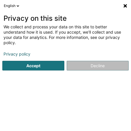
English
DE
Privacy on this site
We collect and process your data on this site to better
Verfeinere deine Suche
understand how it is used. If you accept, we'll collect and use
your data for analytics. For more information, see our privacy
Weitere Filter
Autour de moi
Parkplatz
(1)
policy.
1
Fischfutter
Ergebnis(se) für
en 36ms
Privacy policy
Startseite
Fischereibedarf
Fischfutter
Accept
Decline
1
Fishing World Sàrl
219 B Route de Luxembourg
L-3254
Bettembourg (Beetebuerg)
Bedient ganz Luxemburg
Fishing World, Ihr Partner und Berater in Sachen
Angeln.Fishing World bietet eine umfassende
Produktpalette, die sich nach der Art des Angelns richtet:-
Angeln- Das Angeln auf Raubfische-
FliegenfischenFishing World ist auch auf Wettkämpfe auf