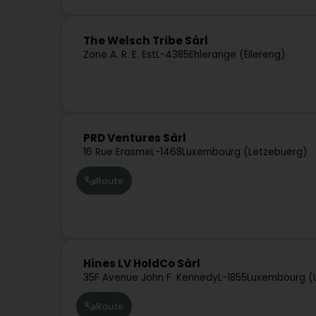
The Welsch Tribe Sàrl
Zone A. R. E. Est
L-4385
Ehlerange (Éilereng)
PRD Ventures Sàrl
16 Rue Erasme
L-1468
Luxembourg (Lëtzebuerg)
Route
Hines LV HoldCo Sàrl
35F Avenue John F. Kennedy
L-1855
Luxembourg (
Route