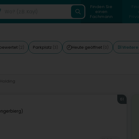
Finden Sie
Fin
einen
Fachmann
Priv
Weitere 
bewertet
Parkplatz
Heute geöffnet
(2)
(3)
(0)
Holding
61
ngerbierg)