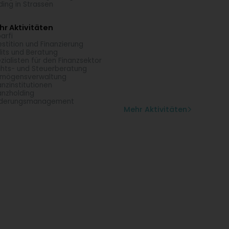
ding in Strassen
r Aktivitäten
arfi
estition und Finanzierung
its und Beratung
zialisten für den Finanzsektor
hts- und Steuerberatung
rmögensverwaltung
anzinstitutionen
anzholding
rderungsmanagement
Mehr Aktivitäten