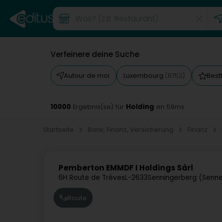
Verfeinere deine Suche
Autour de moi
Luxembourg
Best
(8752)
10000
Holding
Ergebnis(se) für
en 59ms
Startseite
Bank, Finanz, Versicherung
Finanz
Pemberton EMMDF I Holdings Sàrl
6H Route de Trèves
L-2633
Senningerberg (Senne
Route