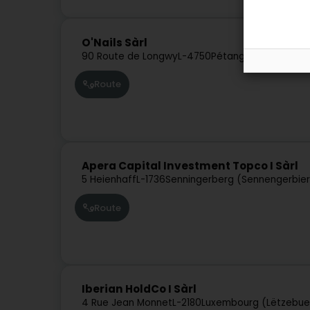
O'Nails Sàrl
90 Route de Longwy
L-4750
Pétange (Péiteng)
Route
Apera Capital Investment Topco I Sàrl
5 Heienhaff
L-1736
Senningerberg (Sennengerbie
Route
Iberian HoldCo I Sàrl
4 Rue Jean Monnet
L-2180
Luxembourg (Lëtzebue