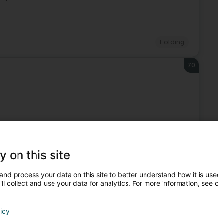
Holding
70
Holding
71
y on this site
(Lëtzebuerg)
and process your data on this site to better understand how it is used
ll collect and use your data for analytics. For more information, see 
licy
Holding