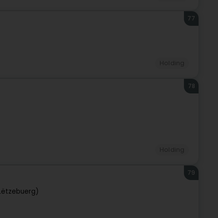
77
Holding
78
Holding
79
Lëtzebuerg)