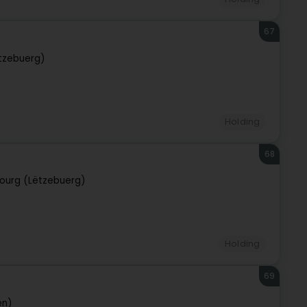
67
tzebuerg)
Holding
68
ourg (Lëtzebuerg)
Holding
69
en)