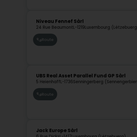
Niveau Fennef Sàrl
24 Rue Beaumont
L-1219
Luxembourg (Lëtzebuerg
Route
UBS Real Asset Parallel Fund GP Sàrl
5 Heienhaff
L-1736
Senningerberg (Sennengerbie
Route
Jack Europe Sàrl
6 Rue Dicks
L-1417
Luxembourg (Lëtzebuerg)