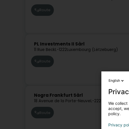
Route
PL Investments II Sàrl
11 Rue Beck
L-1222
Luxembourg (Lëtzebuerg)
Route
English
Privac
Nogra Frankfurt Sàrl
18 Avenue de la Porte-Neuve
L-2227
Luxembourg 
We collect 
accept, we'
Route
policy.
Privacy po