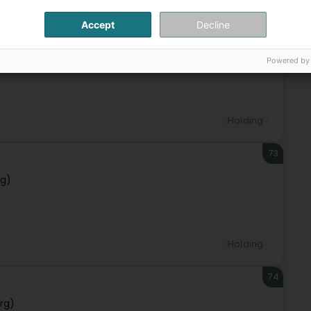
Accept
Decline
72
Powered by
Holding
73
rg)
Holding
74
rg)