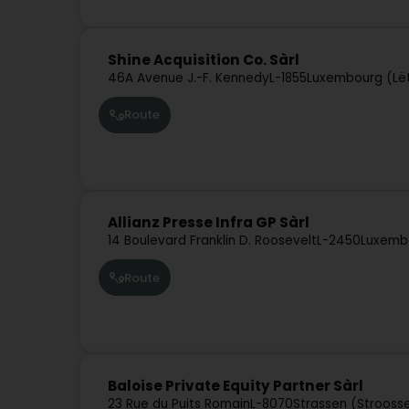
Shine Acquisition Co. Sàrl
46A Avenue J.-F. Kennedy
L-1855
Luxembourg (Lë
Route
Allianz Presse Infra GP Sàrl
14 Boulevard Franklin D. Roosevelt
L-2450
Luxemb
Route
Baloise Private Equity Partner Sàrl
23 Rue du Puits Romain
L-8070
Strassen (Strooss