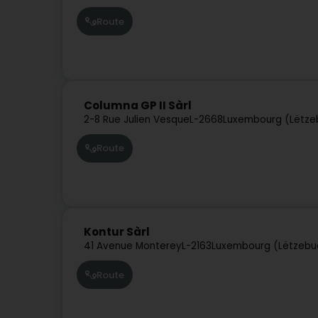
Route
Columna GP II Sàrl
2-8 Rue Julien Vesque
L-2668
Luxembourg (Lëtze
Route
Kontur Sàrl
41 Avenue Monterey
L-2163
Luxembourg (Lëtzebu
Route