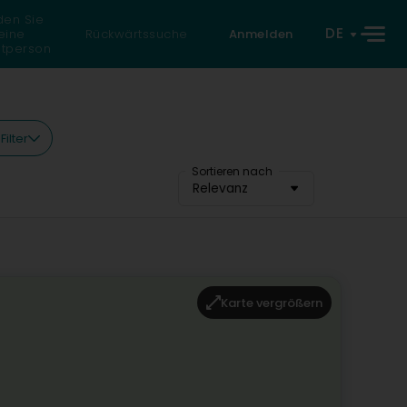
den Sie
DE
eine
Rückwärtssuche
Anmelden
atperson
Filter
Sortieren nach
Relevanz
Karte vergrößern