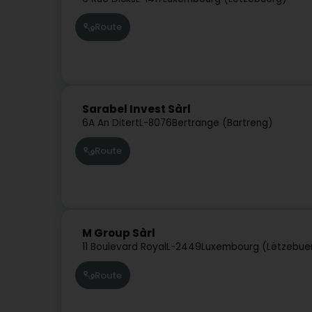
Route
Sarabel Invest Sàrl
6A An Ditert
L-8076
Bertrange (Bartreng)
Route
M Group Sàrl
11 Boulevard Royal
L-2449
Luxembourg (Lëtzebue
Route