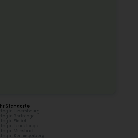
hr Standorte
ding in Luxembourg
ding in Bertrange
ding in Findel
ding in Leudelange
ding in Munsbach
ding in Senningerberg