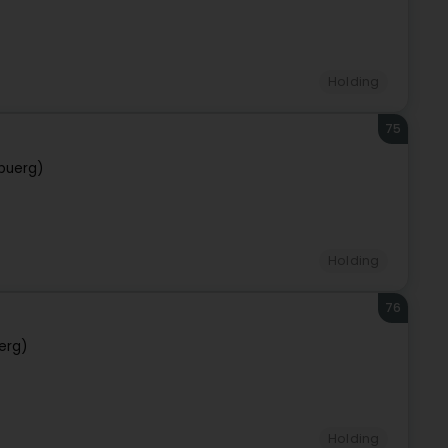
Holding
75
buerg)
Holding
76
erg)
Holding