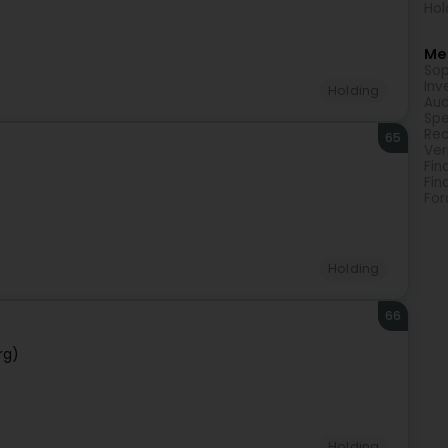
Hol
Meh
Sop
Inv
Holding
Aud
Spe
Rec
65
Ve
Fin
Fin
Fo
Holding
66
rg)
Holding