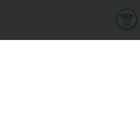
Informationen
Nutzungsbedingungen
Allgemeine Geschäftsbedingungen
Datenschutz
iness
Meine Rechte DSGVO
t
Cookies-Einstellungen
Gewerblich
Handel
Hotel, Restaurant, Wirtshaus
rt und Wellness