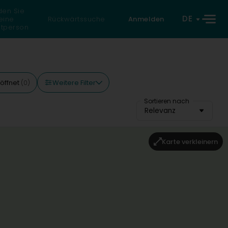
den Sie
DE
eine
Rückwärtssuche
Anmelden
atperson
Weitere Filter
öffnet
(0)
Sortieren nach
Relevanz
Karte verkleinern