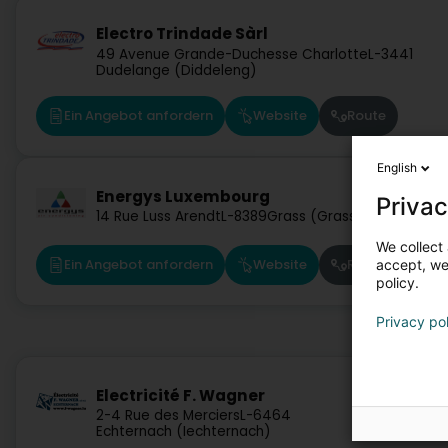
Electro Trindade Sàrl
49 Avenue Grande-Duchesse Charlotte
L-3441
Dudelange (Diddeleng)
Ein Angebot anfordern
Website
Route
English
Energys Luxembourg
Privac
14 Rue Luss Arendt
L-8389
Grass (Grass)
We collect 
Ein Angebot anfordern
Website
Route
accept, we'
policy.
Privacy po
Electricité F. Wagner
2-4 Rue des Merciers
L-6464
Echternach (Iechternach)