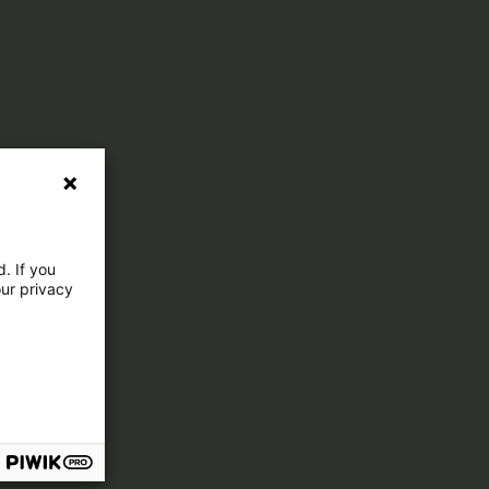
. If you
our privacy