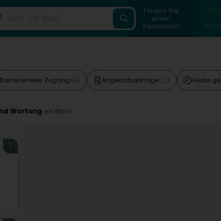
Finden Sie
Fin
einen
Fachmann
Priv
Barrierefreier Zugang
Angebotsanfrage
Heute ge
(4)
(2)
und Wartung
en 45ms
1