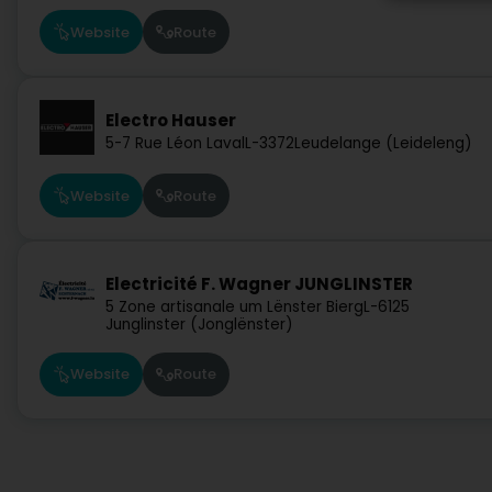
Website
Route
Electro Hauser
5-7 Rue Léon Laval
L-3372
Leudelange (Leideleng)
Website
Route
Electricité F. Wagner JUNGLINSTER
5 Zone artisanale um Lënster Bierg
L-6125
Junglinster (Jonglënster)
Website
Route