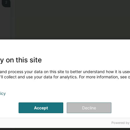
2
3
y on this site
and process your data on this site to better understand how it is used
ll collect and use your data for analytics. For more information, see 
licy
4
Accept
Decline
Powered by