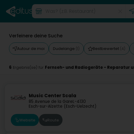
Verfeinere deine Suche
Autour de moi
Dudelange
Bestbewertet
(1)
(4)
6
Fernseh- und Radiogeräte - Reparatur 
Ergebnis(se) für
Music Center Scala
85 Avenue de la Gare
L-4130
Esch-sur-Alzette (Esch-Uelzecht)
Website
Route