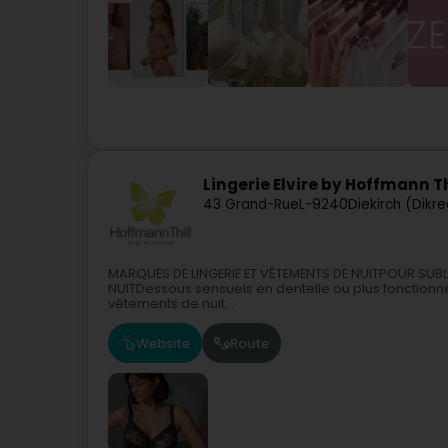
Lingerie Elvire by Hoffmann Th
43 Grand-Rue
L-9240
Diekirch (Dikr
MARQUES DE LINGERIE ET VÊTEMENTS DE NUITPOUR SUB
NUITDessous sensuels en dentelle ou plus fonctionnel
vêtements de nuit...
Website
Route