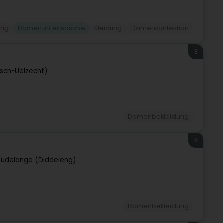
ung
Damenunterwäsche
Kleidung
Damenkonfektion
3
Esch-Uelzecht)
Damenbekleidung
4
udelange (Diddeleng)
Damenbekleidung