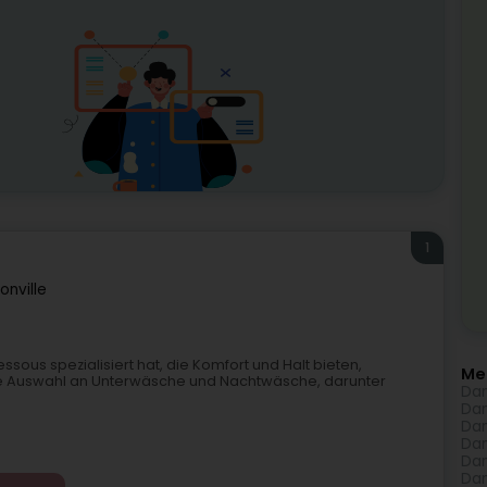
1
onville
ssous spezialisiert hat, die Komfort und Halt bieten,
Me
roße Auswahl an Unterwäsche und Nachtwäsche, darunter
Dam
Dam
Dam
Dam
Dam
Dam