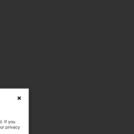
. If you
our privacy