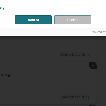
licy
Damenbekleidung
Accept
Decline
8
Powered by
Damenbekleidung
9
ebuerg)
Damenbekleidung