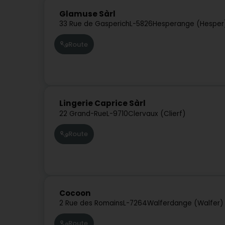
Glamuse Sàrl
33 Rue de Gasperich
L-5826
Hesperange (Hesper
Route
Lingerie Caprice Sàrl
22 Grand-Rue
L-9710
Clervaux (Clierf)
Route
Cocoon
2 Rue des Romains
L-7264
Walferdange (Walfer)
Route