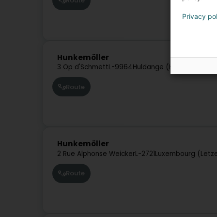
Route
Privacy po
Hunkemöller
3 Op d'Schmëtt
L-9964
Huldange (Huldang)
Route
Hunkemöller
2 Rue Alphonse Weicker
L-2721
Luxembourg (Lëtz
Route