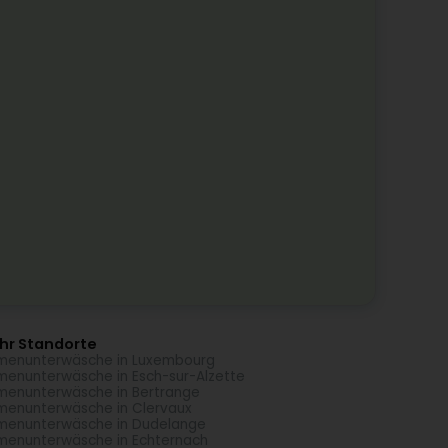
hr Standorte
enunterwäsche in Luxembourg
enunterwäsche in Esch-sur-Alzette
enunterwäsche in Bertrange
enunterwäsche in Clervaux
enunterwäsche in Dudelange
enunterwäsche in Echternach