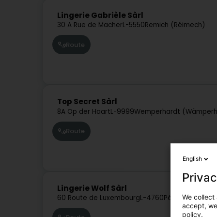
Lingerie Gabrièle Sàrl
30 A Rue de Macher
L-5550
Remich (Réimech)
Route
Top Secret Sàrl
8A Op der Haart
L-9999
Wemperhardt (Wämperh
Route
English
Privac
Lingerie Wolf Sàrl
We collect 
60 Route de Luxembourg
L-4760
Pétange (Péite
accept, we'
policy.