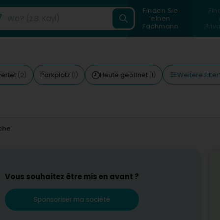
Finden Sie
Fin
einen
Fachmann
Priv
Weitere Filter
ertet
Parkplatz
Heute geöffnet
(2)
(1)
(1)
che
Vous souhaitez être mis en avant ?
Sponsoriser ma société