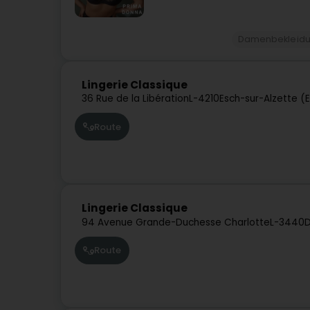
Damenbekleid
Lingerie Classique
36 Rue de la Libération
L-4210
Esch-sur-Alzette (
Route
Lingerie Classique
94 Avenue Grande-Duchesse Charlotte
L-3440
D
Route