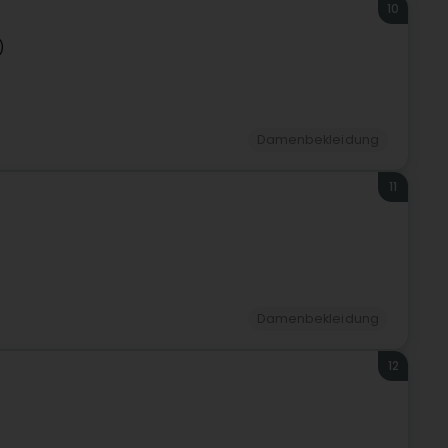
10
)
Damenbekleidung
11
Damenbekleidung
12