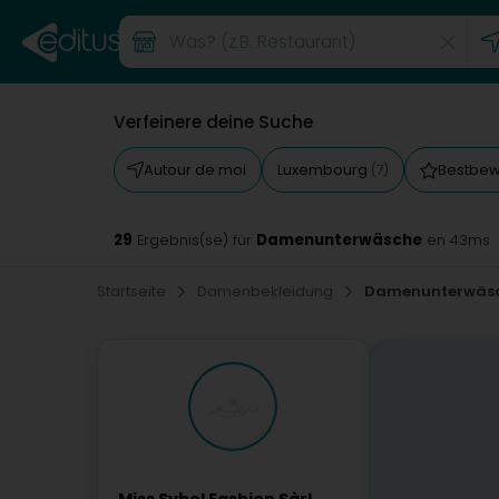
Verfeinere deine Suche
Autour de moi
Luxembourg
Bestbew
(7)
29
Damenunterwäsche
Ergebnis(se) für
en 43ms
Startseite
Damenbekleidung
Damenunterwäs