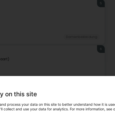
5
Damenbekleidung
6
aart)
Damenbekleidung
y on this site
7
and process your data on this site to better understand how it is used
ng)
ll collect and use your data for analytics. For more information, see 