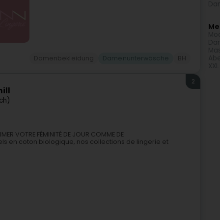
Dam
Meh
Mod
Da
Mas
Abe
Damenbekleidung
Damenunterwäsche
BH
XXL
2
ill
ech)
LIMER VOTRE FÉMINITÉ DE JOUR COMME DE
s en coton biologique, nos collections de lingerie et