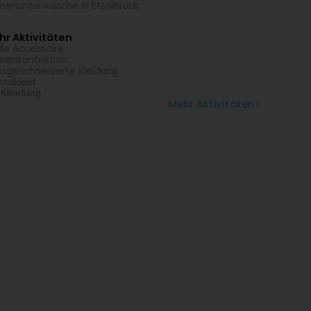
enunterwäsche in Ettelbruck
r Aktivitäten
e Accessoire
menkonfektion
sgeschneiderte Kleidung
ndkleid
 Kleidung
Mehr Aktivitäten