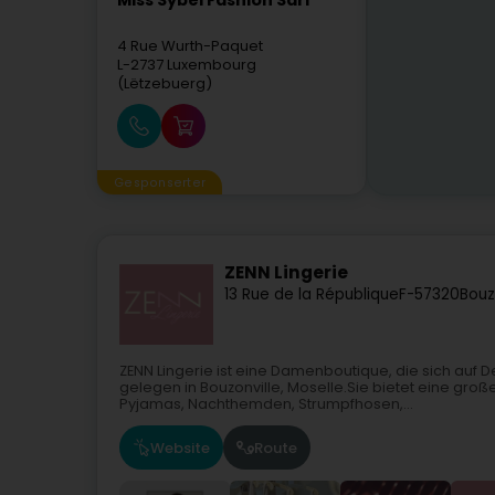
Miss Sybel Fashion Sàrl
4 Rue Wurth-Paquet
L-2737
Luxembourg
(Lëtzebuerg)
Gesponserter
ZENN Lingerie
13 Rue de la République
F-57320
Bouz
ZENN Lingerie ist eine Damenboutique, die sich auf De
gelegen in Bouzonville, Moselle.Sie bietet eine g
Pyjamas, Nachthemden, Strumpfhosen,...
Website
Route