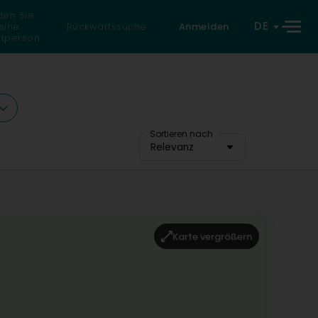
den Sie
DE
eine
Rückwärtssuche
Anmelden
atperson
Sortieren nach
Relevanz
Karte vergrößern