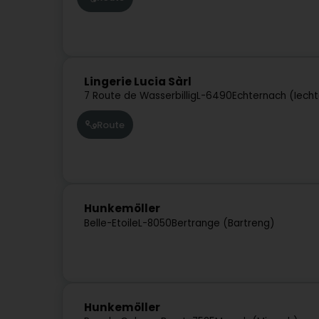
Lingerie Lucia Sàrl
7 Route de Wasserbillig
L-6490
Echternach (Iech
Route
Hunkemöller
Belle-Etoile
L-8050
Bertrange (Bartreng)
Hunkemöller