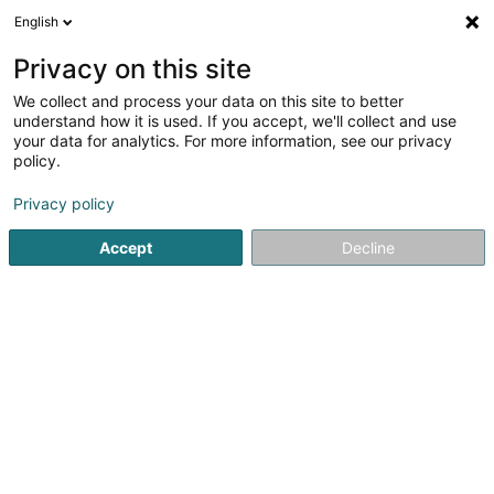
English
DE
Privacy on this site
We collect and process your data on this site to better
1
Notenzähler
understand how it is used. If you accept, we'll collect and use
Ergebnis(se) für
en 38ms
your data for analytics. For more information, see our privacy
policy.
Startseite
Cash management
Notenzähler
Privacy policy
1
Glory Global Solutions
Accept
Decline
(Luxembourg)
3 Grevelsbarrière
L-8059
Bertrange (Bartreng)
Wir unterstützen unsere Kunden aus Finanzwesen, Handel,
der Unterhaltungs- und Freizeitindustrie sowie
Werttransporteure bei der Automatisier