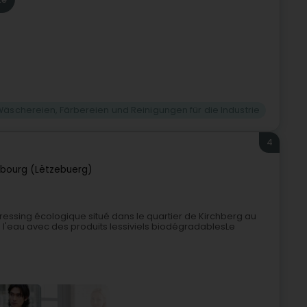
Wäschereien, Färbereien und Reinigungen für die Industrie
4
bourg (Lëtzebuerg)
ressing écologique situé dans le quartier de Kirchberg au
 l'eau avec des produits lessiviels biodégradablesLe