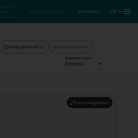
den Sie
DE
eine
Rückwärtssuche
Anmelden
atperson
Weitere Filter
Heute geöffnet
(5)
Sortieren nach
Relevanz
Karte vergrößern