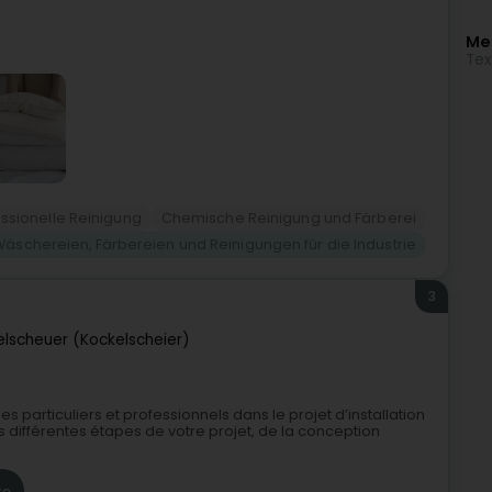
Meh
Text
essionelle Reinigung
Chemische Reinigung und Färberei
Wäschereien, Färbereien und Reinigungen für die Industrie
3
elscheuer (Kockelscheier)
s particuliers et professionnels dans le projet d’installation
différentes étapes de votre projet, de la conception
te