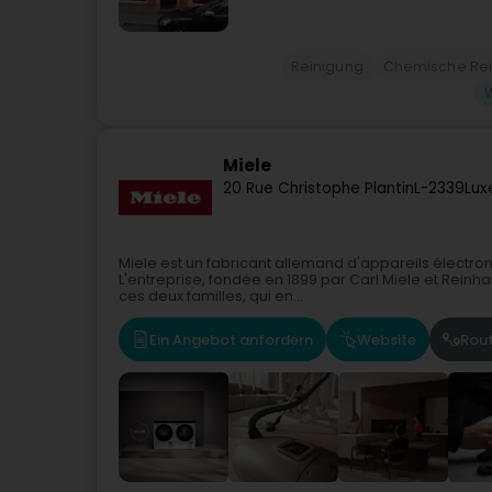
Reinigung
Chemische Rei
Miele
20 Rue Christophe Plantin
L-2339
Lux
Miele est un fabricant allemand d'appareils élect
L'entreprise, fondée en 1899 par Carl Miele et Reinha
ces deux familles, qui en...
Ein Angebot anfordern
Website
Rou