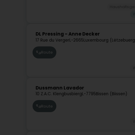
Haushaltsge
DL Pressing - Anne Decker
17 Rue du Verger
L-2665
Luxembourg (Lëtzebuerg
Route
Dussmann Lavador
10 Z.A.C. Klengbusbierg
L-7795
Bissen (Biissen)
Route