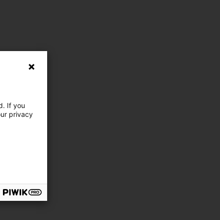
. If you
our privacy