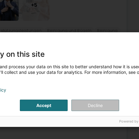
+5
rstützungsleistungen
Reinigung und Bügeln
Reinigung
Wäschereien, Färbereien und Reinigungen für die Industrie
y on this site
5
 (Lëtzebuerg)
and process your data on this site to better understand how it is used
ll collect and use your data for analytics. For more information, see 
vous puissiez profiter de vos vêtements et de vos pièces
licy
aire, les experts 5àsec traitent tous types de vêtements
Accept
Decline
Powered by