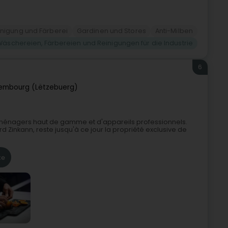
nigung und Färberei
Gardinen und Stores
Anti-Milben
Wäschereien, Färbereien und Reinigungen für die Industrie
6
embourg (Lëtzebuerg)
roménagers haut de gamme et d'appareils professionnels.
rd Zinkann, reste jusqu'à ce jour la propriété exclusive de
te