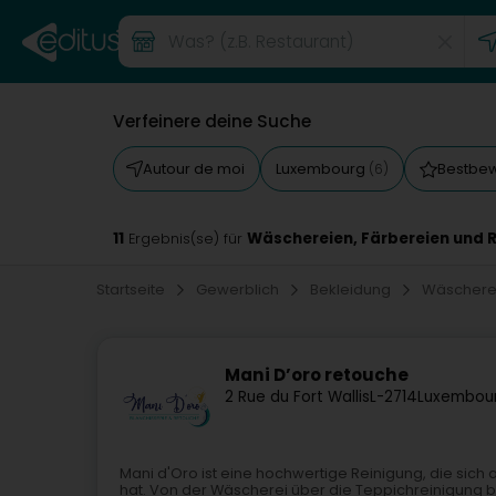
Verfeinere deine Suche
Autour de moi
Luxembourg
Bestbe
(6)
11
Wäschereien, Färbereien und Re
Ergebnis(se) für
Startseite
Gewerblich
Bekleidung
Wäscherei
Mani D’oro retouche
2 Rue du Fort Wallis
L-2714
Luxembour
Mani d'Oro ist eine hochwertige Reinigung, die sich au
hat. Von der Wäscherei über die Teppichreinigung bis