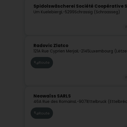
Spidolswäscherei Société Coopérative
Um Kuelebierg
L-5299
Schrassig (Schraasseg)
Radovic Zlatco
121A Rue Cyprien Merjai
L-2145
Luxembourg (Lëtze
Route
Neowaïss SARLS
46A Rue des Romains
L-9071
Ettelbruck (Ettelbré
Route