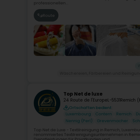
professionellen...
Route
Wäschereien, Färbereien und Reinigung
Top Net de luxe
24 Route de l'Europe
L-5531
Remich (
Ortschaften bedient:
Luxembourg
Contern
Remich
D
Nennig (Perl)
Grevenmacher
Sc
Top Net de Luxe - Textilreinigung in Remich, Luxembu
renommiertes Textilreinigungsunternehmen in Remic
Dienstleistungen für Privatkunden und...