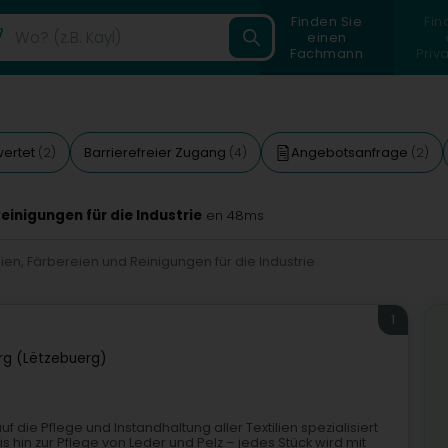
Finden Sie
Fin
einen
Fachmann
Priv
wertet
Barrierefreier Zugang
Angebotsanfrage
(2)
(4)
(2)
inigungen für die Industrie
en 48ms
en, Färbereien und Reinigungen für die Industrie
1
g (Lëtzebuerg)
f die Pflege und Instandhaltung aller Textilien spezialisiert
 hin zur Pflege von Leder und Pelz – jedes Stück wird mit