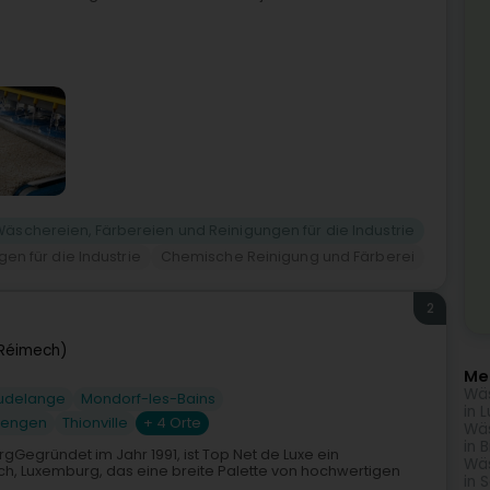
Wäschereien, Färbereien und Reinigungen für die Industrie
en für die Industrie
Chemische Reinigung und Färberei
2
Réimech)
Me
Wäs
udelange
Mondorf-les-Bains
in 
hengen
Thionville
+ 4 Orte
Wäs
in 
rgGegründet im Jahr 1991, ist Top Net de Luxe ein
Wäs
h, Luxemburg, das eine breite Palette von hochwertigen
in 