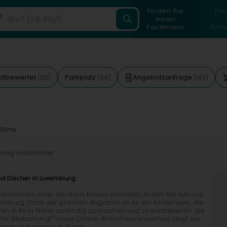
Finden Sie
Fin
einen
Fachmann
Priv
stbewertet
Parkplatz
Angebotsanfrage
(92)
(54)
(149)
56ms
ung und Dächer
und Dächer in Luxemburg
vornehmen oder ein Haus bauen möchten, finden Sie bei uns
mburg. Dank der präzisen Angaben ist es ein Kinderspiel, die
en in Ihrer Nähe ausfindig zu machen und zu kontaktieren. Sie
für Bedachung? Unser Online-Branchenverzeichnis zeigt sie
nfach und schnell in Gang.