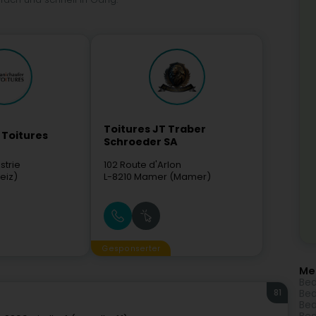
Toitures JT Traber
 Toitures
Schroeder SA
strie
102 Route d'Arlon
eiz)
L-8210
Mamer (Mamer)
Gesponserter
Me
Bed
81
Bed
Bed