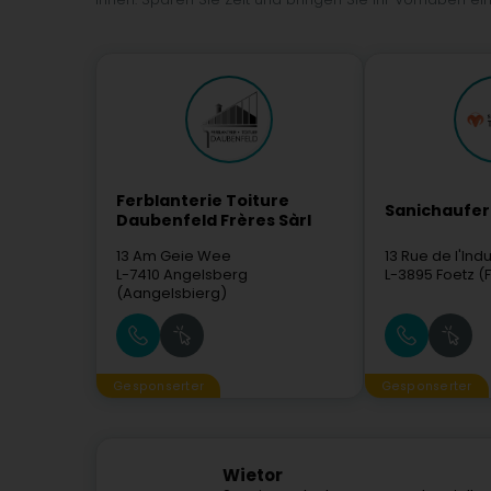
Ferblanterie Toiture
Sanichaufer
Daubenfeld Frères Sàrl
13 Am Geie Wee
13 Rue de l'Indu
L-7410
Angelsberg
L-3895
Foetz (F
(Aangelsbierg)
Gesponserter
Gesponserter
Wietor