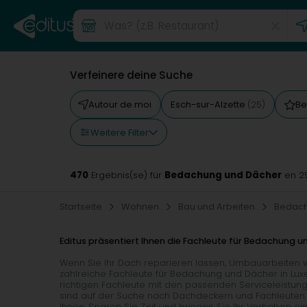
Verfeinere deine Suche
Autour de moi
Esch-sur-Alzette
Be
(25)
Weitere Filter
470
Bedachung und Dächer
Ergebnis(se) für
en 2
Startseite
Wohnen
Bau und Arbeiten
Bedach
Editus präsentiert Ihnen die Fachleute für Bedachung 
Wenn Sie Ihr Dach reparieren lassen, Umbauarbeiten 
zahlreiche Fachleute für Bedachung und Dächer in Luxe
richtigen Fachleute mit den passenden Serviceleistung
sind auf der Suche nach Dachdeckern und Fachleuten 
Ihnen: Sparen Sie Zeit und bringen Sie Ihr Vorhaben ei