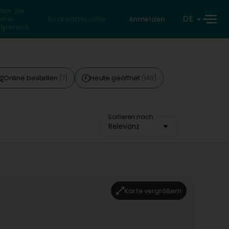
den Sie
DE
eine
Rückwärtssuche
Anmelden
atperson
Online bestellen
Heute geöffnet
(7)
(149)
Sortieren nach
Relevanz
Karte vergrößern