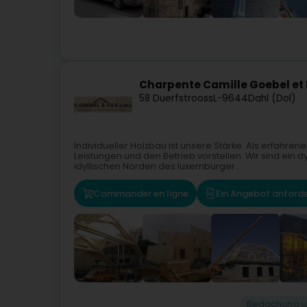
Charpente Camille Goebel et F
58 Duerfstrooss
L-9644
Dahl (Dol)
Individueller Holzbau ist unsere Stärke. Als erfah
Leistungen und den Betrieb vorstellen. Wir sind ei
idyllischen Norden des luxemburger...
Commander en ligne
Ein Angebot anford
Bedachung u