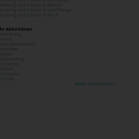
achung und Dächer in Bertrange
achung und Dächer in Remich
achung und Dächer in Schifflange
achung und Dächer in Metz
r Aktivitäten
erdachung
merei
hdeckerarbeiten
chdecker
mpner
hsanierung
karbeiten
chdach
schäumer
hrinne
Mehr Aktivitäten