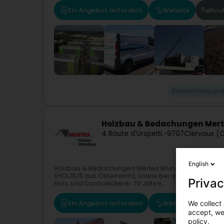
Ein Angebot anfordern
Website
Rou
Bedachung und
Holzbau & Bedachungen Merte
4 Route d'Urspelt
L-9707
Clervaux (C
English
Holzbau & Bedachungen Mertes Bruno befindet sich 
(HOLZIUS aus Österreich), sowie bei allen Dachdeck
Privac
Holz, und Dachdeckerei. 70 Jahre,...
Ein Angebot anfordern
Website
Rou
We collect 
accept, we'
policy.