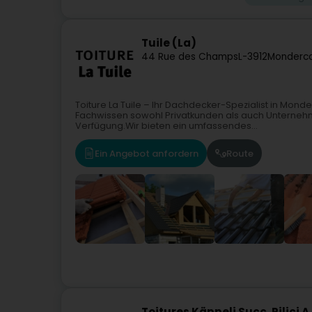
Tuile (La)
44 Rue des Champs
L-3912
Monderc
Toiture La Tuile – Ihr Dachdecker-Spezialist in Monde
Fachwissen sowohl Privatkunden als auch Unterne
Verfügung.Wir bieten ein umfassendes...
Ein Angebot anfordern
Route
Toitures Käppeli Succ. Pilici A.