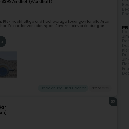
Bed
L-8399
Windhof (Wandhaff)
Bed
Bed
Bed
it 1964 nachhaltige und hochwertige Lösungen für alle Arten
cher, Fassadenverkleidungen, Schornsteinverkleidungen
Meh
Üb
Zim
Dac
te
Da
Kle
Dac
Zin
Fla
Ent
Dac
Bedachung und Dächer
Zimmerei
82
Sàrl
em)