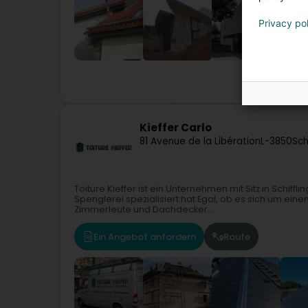
Privacy po
Bedachun
Kieffer Carlo
81 Avenue de la Libération
L-3850
Sch
Toiture Kieffer ist ein Unternehmen mit Sitz in Schif
Spenglerei spezialisiert hat.Egal, ob es sich um ei
Zimmerleute und Dachdecker...
Ein Angebot anfordern
Route