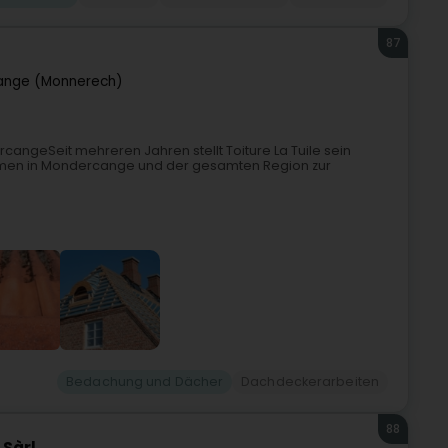
87
ange (Monnerech)
rcangeSeit mehreren Jahren stellt Toiture La Tuile sein
hmen in Mondercange und der gesamten Region zur
Bedachung und Dächer
Dachdeckerarbeiten
88
 Sàrl