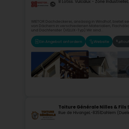
8 Lotiss. Vulcalux - Zone Industrielle
WIETOR Dachdeckerei, ansässig in Windhof, bietet se
von Dächern in verschiedenen Materialien, Flachdä
und Dachfenster (VELUX-Typ).Wir sind...
Ein Angebot anfordern
Website
Rou
Toiture Générale Nilles & Fils 
Rue de Hivange
L-8351
Dahlem (Duel