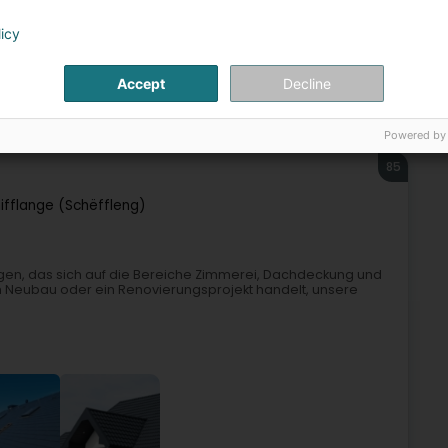
licy
Accept
Decline
g und Dächer
Überdachung
Renovierung
Zimmerei
Powered by
85
ifflange (Schëffleng)
flingen, das sich auf die Bereiche Zimmerei, Dachdeckung und
nen Neubau oder ein Renovierungsprojekt handelt, unsere