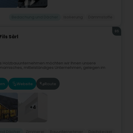
Bedachung und Dächer
Isolierung
Dämmstoffe
86
ils Sàrl
renes Holzbauunternehmen möchten wir Ihnen unsere
n dynamisches, mittelständiges Unternehmen, gelegen im
ern
Website
Route
+4
nd Dächer
Zimmerei
Bauunternehmer
Dachdecker