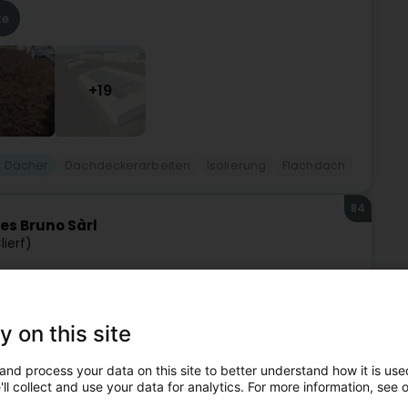
te
+19
 Dächer
Dachdeckerarbeiten
Isolierung
Flachdach
84
s Bruno Sàrl
lierf)
in Clervaux und begleitet Sie beim Bau eines Ökohauses
er- und Dacharbeiten.Mit 70 Jahren Erfahrung im Handel mit
y on this site
te
and process your data on this site to better understand how it is used
ll collect and use your data for analytics. For more information, see 