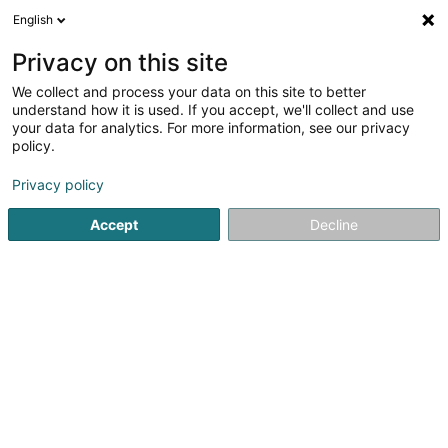
English
DE
Privacy on this site
We collect and process your data on this site to better
Verfeinere deine Suche
understand how it is used. If you accept, we'll collect and use
your data for analytics. For more information, see our privacy
Autour de moi
Bastogne
Bestbewertet
Par
(1)
(3)
policy.
10
Schokoladenfabrik
Ergebnis(se) für
en 49ms
Privacy policy
Startseite
Bäckereien, Konditoreien und Süßwaren
Schokol
Accept
Decline
1
Pâtisserie Engel
32 Avenue de la Libération
L-3850
Schifflange (Schëffleng)
Willkommen bei Pâtisserie Engel, die Kunst der
Köstlichkeit.Im Herzen von Schifflange gelegen, ist die
Pâtisserie Engel eine unverzichtbare Adresse für
Liebhaber raffinierter und authentischer Süßwaren. Wir
legen großen Wert darauf, Tradition und...