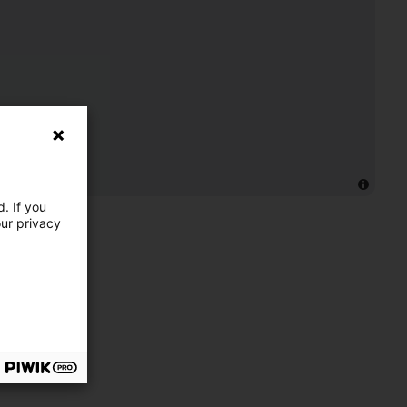
. If you
our privacy