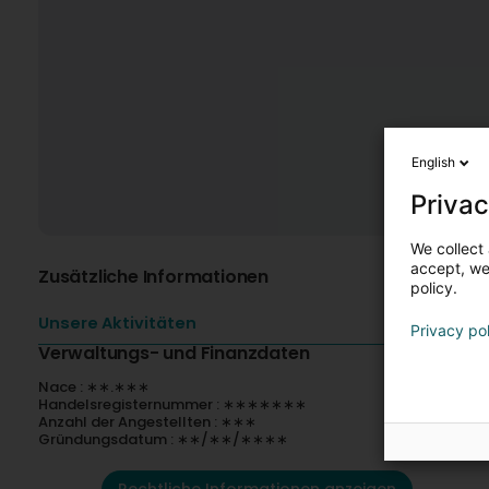
English
Privac
We collect 
accept, we'
Zusätzliche Informationen
policy.
Unsere Aktivitäten
Privacy po
Verwaltungs- und Finanzdaten
Nace : ∗∗.∗∗∗
Handelsregisternummer : ∗∗∗∗∗∗∗
Anzahl der Angestellten : ∗∗∗
Gründungsdatum : ∗∗/∗∗/∗∗∗∗