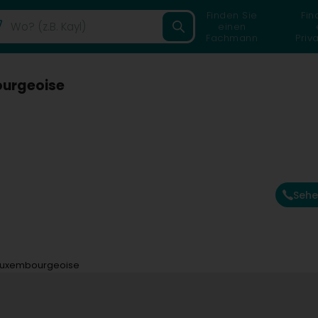
Finden Sie
Fin
einen
Fachmann
Priv
ourgeoise
Sehe
leLuxembourgeoise