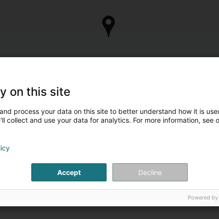
y on this site
and process your data on this site to better understand how it is used
ll collect and use your data for analytics. For more information, see 
licy
Accept
Decline
Powered by