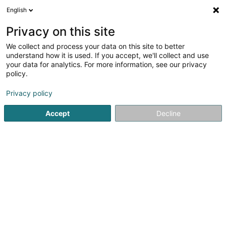
English
DE
Privacy on this site
We collect and process your data on this site to better
Empyreum Sàrl
understand how it is used. If you accept, we'll collect and use
your data for analytics. For more information, see our privacy
Einrichtungen für Schulen
policy.
5 Z.A.C. Haneboesch II
L-4563
Differdange (Déifferdang)
Privacy policy
Accept
Decline
Fax anzeigen
Sehen Sie die Nummer
Anreise
Startseite
Möbel für Unternehmen
Einrichtungen für Schul