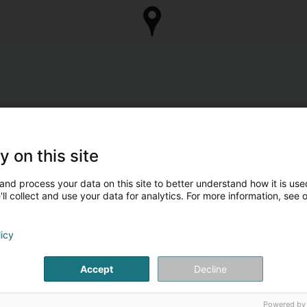
y on this site
and process your data on this site to better understand how it is used
ll collect and use your data for analytics. For more information, see 
licy
Accept
Decline
Powered by