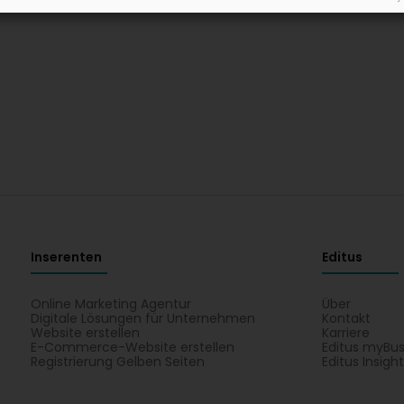
Inserenten
Editus
Online Marketing Agentur
Über
Digitale Lösungen für Unternehmen
Kontakt
Website erstellen
Karriere
E-Commerce-Website erstellen
Editus myBus
Registrierung Gelben Seiten
Editus Insigh