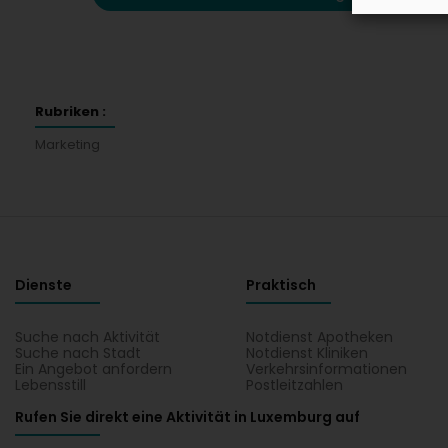
Rubriken :
Marketing
Dienste
Praktisch
Suche nach Aktivität
Notdienst Apotheken
Suche nach Stadt
Notdienst Kliniken
Ein Angebot anfordern
Verkehrsinformationen
Lebensstill
Postleitzahlen
Rufen Sie direkt eine Aktivität in Luxemburg auf