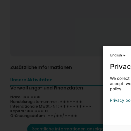
English
Privac
Zusätzliche Informationen
We collect 
Unsere Aktivitäten
accept, we'
Verwaltungs- und Finanzdaten
policy.
Nace : ∗∗.∗∗∗
Privacy po
Handelsregisternummer : ∗∗∗∗∗∗∗
Internationale MwSt.-Nr : ∗∗∗∗∗∗∗∗∗∗
Kapital : ∗∗ ∗∗∗ €
Gründungsdatum : ∗∗/∗∗/∗∗∗∗
Rechtliche Informationen anzeigen