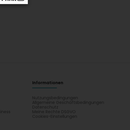
Informationen
Nutzungsbedingungen
Allgemeine Geschäftsbedingungen
Datenschutz
iness
Meine Rechte DSGVO
t
Cookies-Einstellungen