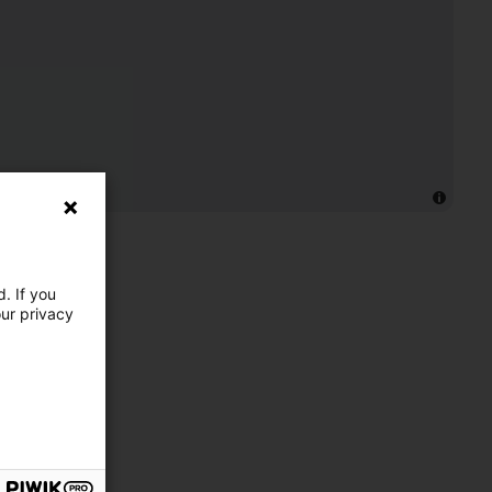
. If you
our privacy