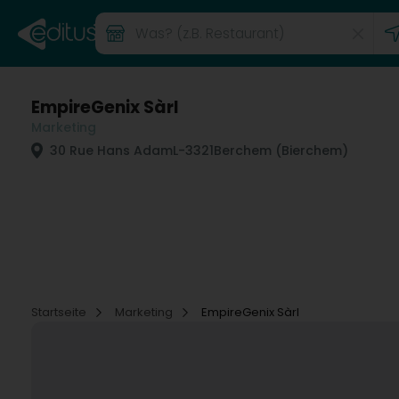
EmpireGenix Sàrl
Marketing
30 Rue Hans Adam
L-3321
Berchem (Bierchem)
Startseite
Marketing
EmpireGenix Sàrl