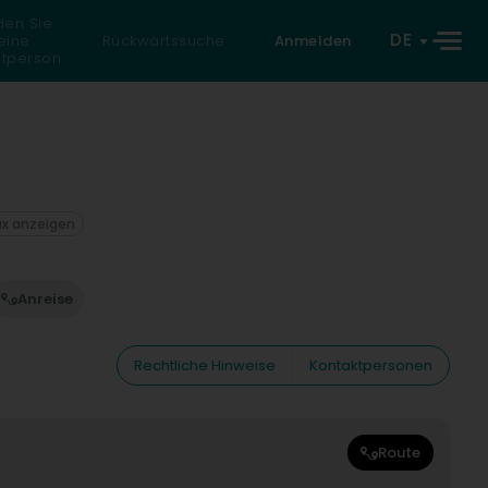
den Sie
DE
eine
Rückwärtssuche
Anmelden
atperson
ax anzeigen
Anreise
Rechtliche Hinweise
Kontaktpersonen
Route