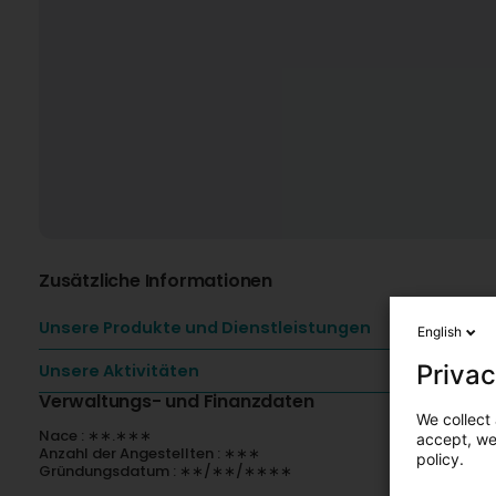
Zusätzliche Informationen
Unsere Produkte und Dienstleistungen
English
Privac
Unsere Aktivitäten
Verwaltungs- und Finanzdaten
We collect 
Nace : ∗∗.∗∗∗
accept, we'
Anzahl der Angestellten : ∗∗∗
policy.
Gründungsdatum : ∗∗/∗∗/∗∗∗∗