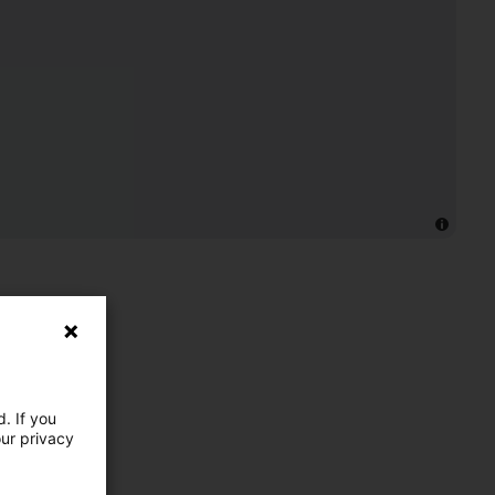
. If you
our privacy