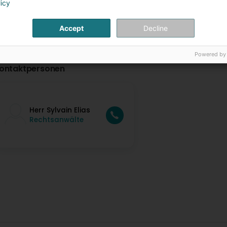
licy
Accept
Decline
Powered by
ontaktpersonen
Herr Sylvain Elias
Rechtsanwälte