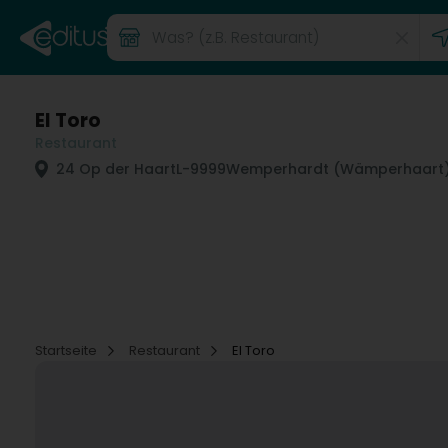
El Toro
Restaurant
24 Op der Haart
L-9999
Wemperhardt (Wämperhaart
Startseite
Restaurant
El Toro