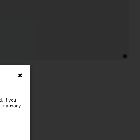
. If you
our privacy