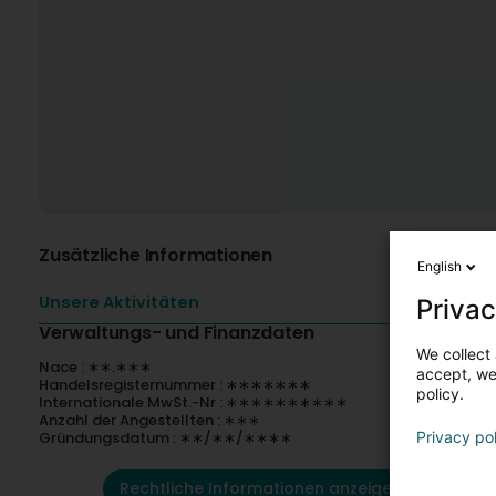
Zusätzliche Informationen
English
Unsere Aktivitäten
Privac
Verwaltungs- und Finanzdaten
We collect 
Nace : ∗∗.∗∗∗
accept, we'
Handelsregisternummer : ∗∗∗∗∗∗∗
policy.
Internationale MwSt.-Nr : ∗∗∗∗∗∗∗∗∗∗
Anzahl der Angestellten : ∗∗∗
Gründungsdatum : ∗∗/∗∗/∗∗∗∗
Privacy po
Rechtliche Informationen anzeigen