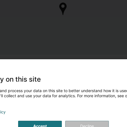
y on this site
and process your data on this site to better understand how it is used
ll collect and use your data for analytics. For more information, see 
licy
Accept
Decline