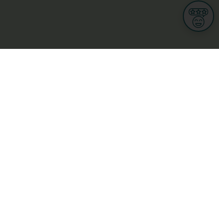
Informationen
Nutzungsbedingungen
Allgemeine Geschäftsbedingungen
Datenschutz
iness
Meine Rechte DSGVO
t
Cookies-Einstellungen
Gewerblich
Handel
Hotel, Restaurant, Wirtshaus
rt und Wellness
ge
L-3670 Kayl