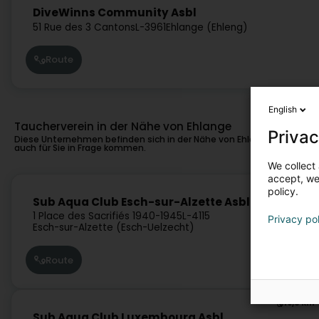
DiveWinns Community Asbl
51 Rue des 3 Cantons
L-3961
Ehlange (Ehleng)
Route
English
Taucherverein in der Nähe von Ehlange
Privac
Diese Unternehmen befinden sich in der Nähe von Ehlange und könn
auch für Sie in Frage kommen.
We collect 
accept, we'
6,1 km
policy.
Sub Aqua Club Esch-sur-Alzette Asbl
1 Place des Sacrifiés 1940-1945
L-4115
Privacy po
Esch-sur-Alzette (Esch-Uelzecht)
Route
10,3 km
Sub Aqua Club Luxembourg Asbl