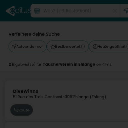
Verfeinere deine Suche
Autour de moi
Bestbewertet
Heute geöffnet
(1)
(
2
Taucherverein in Ehlange
Ergebnis(se) für
en 41ms
DiveWinns
51 Rue des Trois Cantons
L-3961
Ehlange (Ehleng)
Route