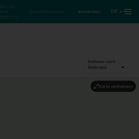
den Sie
DE
eine
Rückwärtssuche
Anmelden
atperson
Sortieren nach
Relevanz
Karte verkleinern