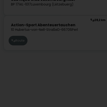
BP 1714
L-1017
Luxembourg (Lëtzebuerg)
28,2 km
Action-Sport Abenteuertauchen
10 Hubertus-von-Nell-Straße
D-66706
Perl
Route