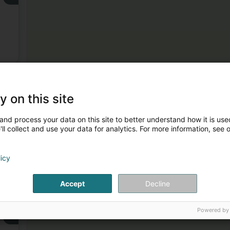
y on this site
ten
and process your data on this site to better understand how it is used
ll collect and use your data for analytics. For more information, see 
3
licy
Accept
Decline
Powered by
4