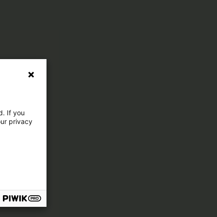
. If you
our privacy