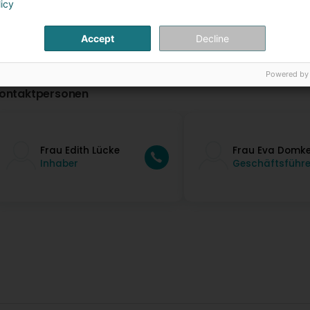
licy
Accept
Decline
Powered by
ontaktpersonen
Frau Edith Lücke
Frau Eva Domk
Inhaber
Geschäftsführe