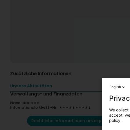
Zusätzliche Informationen
Unsere Aktivitäten
English
Verwaltungs- und Finanzdaten
Privac
Nace : ∗∗.∗∗∗
Internationale MwSt.-Nr : ∗∗∗∗∗∗∗∗∗∗
We collect 
accept, we'
Rechtliche Informationen anzeigen
policy.