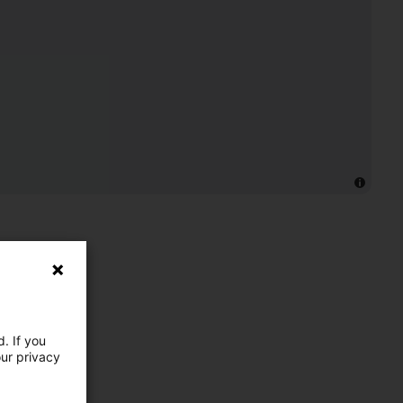
. If you
our privacy