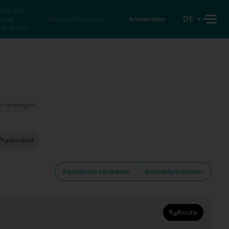
den Sie
DE
eine
Rückwärtssuche
Anmelden
atperson
ax anzeigen
Anreise
Rechtliche Hinweise
Kontaktpersonen
Route