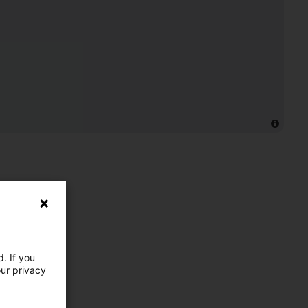
. If you
our privacy