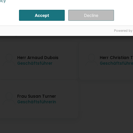
licy
Accept
Decline
Powered by
ontaktpersonen
Herr Arnaud Dubois
Herr Christian 
Geschäftsführer
Geschäftsführe
Frau Susan Turner
Geschäftsführerin