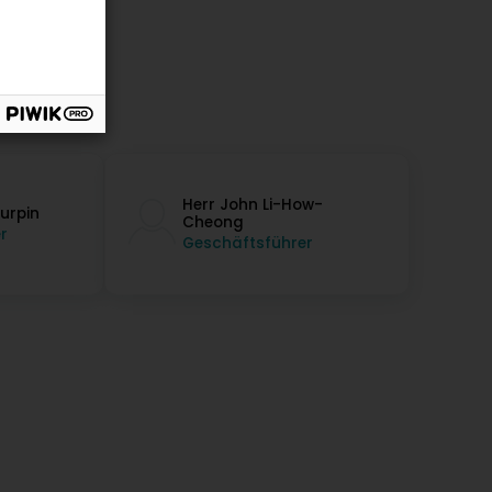
Herr John Li-How-
Turpin
Cheong
r
Geschäftsführer