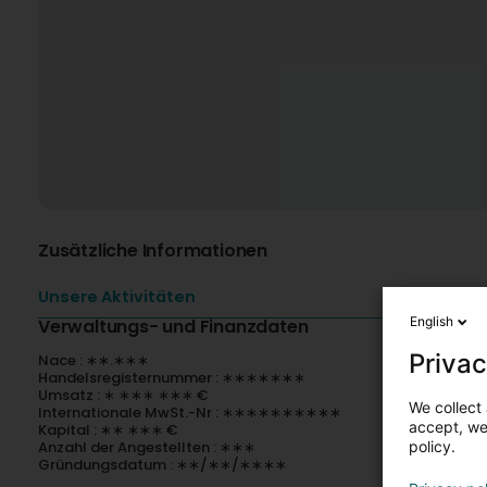
Zusätzliche Informationen
Unsere Aktivitäten
English
Verwaltungs- und Finanzdaten
Privac
Nace : ∗∗.∗∗∗
Handelsregisternummer : ∗∗∗∗∗∗∗
Umsatz : ∗ ∗∗∗ ∗∗∗ €
We collect 
Internationale MwSt.-Nr : ∗∗∗∗∗∗∗∗∗∗
accept, we'
Kapital : ∗∗ ∗∗∗ €
policy.
Anzahl der Angestellten : ∗∗∗
Gründungsdatum : ∗∗/∗∗/∗∗∗∗