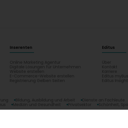
Inserenten
Editus
Online Marketing Agentur
Über
Digitale Lösungen für Unternehmen
Kontakt
Website erstellen
Karriere
E-Commerce-Website erstellen
Editus myBus
Registrierung Gelben Seiten
Editus Insigh
erung
Bildung, Ausbildung und Arbeit
Dienste an Fachleute
mus
Medizin und Gesundheit
Privatsektor
Schönheit, Spo
 GP Sàrl: Geschäftszeiten, Telefonnummer, Adresse. Alle Tätigkeiten von EDIF 
opyright © 2026
Editus Luxembourg S.A.
208, rue de Noertzan