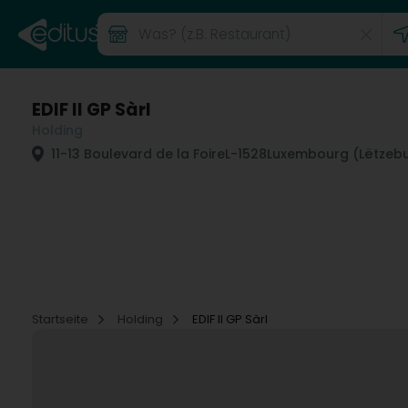
EDIF II GP Sàrl
Holding
11-13 Boulevard de la Foire
L-1528
Luxembourg (Lëtzeb
Startseite
Holding
EDIF II GP Sàrl