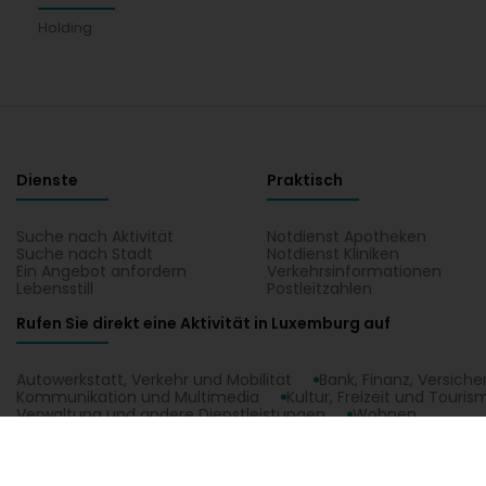
Holding
Dienste
Praktisch
Suche nach Aktivität
Notdienst Apotheken
Suche nach Stadt
Notdienst Kliniken
Ein Angebot anfordern
Verkehrsinformationen
Lebensstill
Postleitzahlen
Rufen Sie direkt eine Aktivität in Luxemburg auf
Autowerkstatt, Verkehr und Mobilität
Bank, Finanz, Versich
Kommunikation und Multimedia
Kultur, Freizeit und Touris
Verwaltung und andere Dienstleistungen
Wohnen
EDIF II GP Sàrl in Luxembourg, alle praktischen Informationen über EDIF II
Plan in Luxembourg.
1.0.2606.0809
C