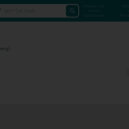
Finden Sie
Fin
einen
Fachmann
Priv
uerg)