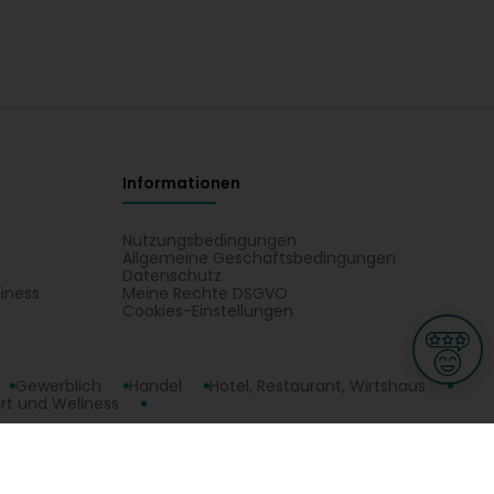
Informationen
Nutzungsbedingungen
Allgemeine Geschäftsbedingungen
Datenschutz
iness
Meine Rechte DSGVO
t
Cookies-Einstellungen
Gewerblich
Handel
Hotel, Restaurant, Wirtshaus
rt und Wellness
II GP Sàrl: Holding. Finden Sie Ihren Kontakt EDIF II GP Sàrl auf einem
ge
L-3670 Kayl