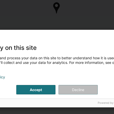
y on this site
and process your data on this site to better understand how it is used
ll collect and use your data for analytics. For more information, see 
licy
Accept
Decline
Powered by