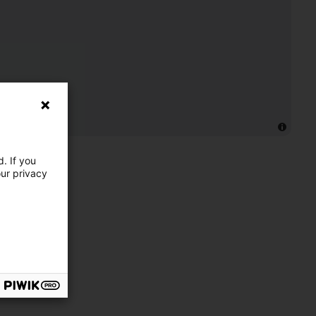
. If you
our privacy