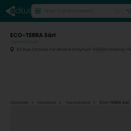
ECO-TERRA Sàrl
Tierzüchterei
32 Rue Charles Ferdinand Dreyfus
F-91640
Fontenay-lè
Startseite
Haustiere
Tierzüchterei
ECO-TERRA Sàrl