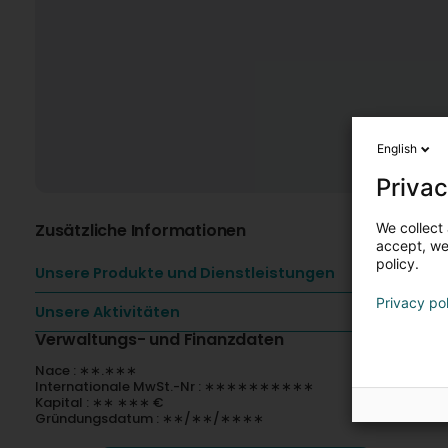
English
Privac
We collect 
Zusätzliche Informationen
accept, we'
policy.
Unsere Produkte und Dienstleistungen
Privacy po
Unsere Aktivitäten
Verwaltungs- und Finanzdaten
Nace : ∗∗.∗∗∗
Internationale MwSt.-Nr : ∗∗∗∗∗∗∗∗∗∗
Kapital : ∗∗ ∗∗∗ €
Gründungsdatum : ∗∗/∗∗/∗∗∗∗