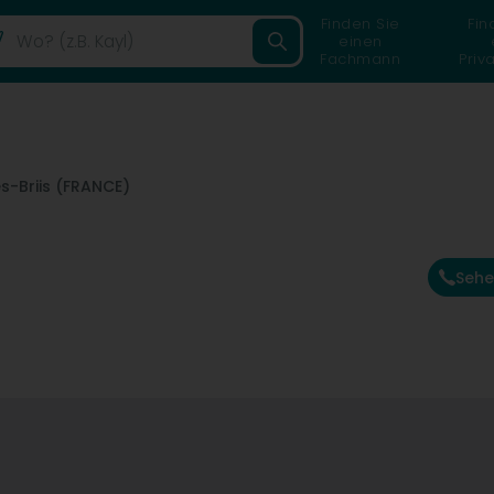
Finden Sie
Fin
einen
Fachmann
Priv
s-Briis (FRANCE)
Sehe