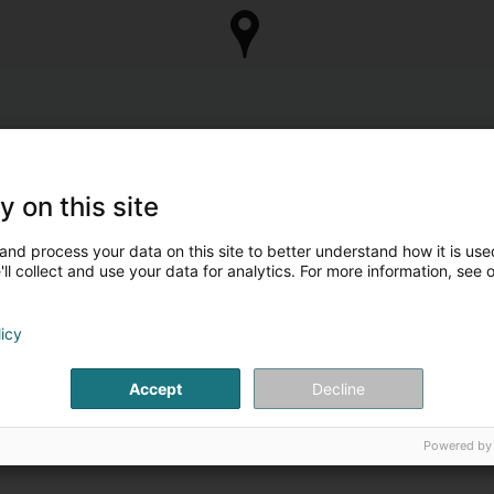
y on this site
and process your data on this site to better understand how it is used
ll collect and use your data for analytics. For more information, see 
licy
Accept
Decline
Powered by