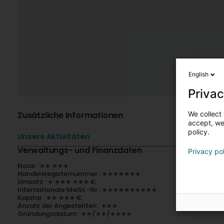
English
Privac
We collect 
Zusätzliche Informationen
accept, we'
policy.
Unsere Aktivitäten
Verwaltungs- und Finanzdaten
Privacy po
Nace : ∗∗.∗∗∗
Handelsregisternummer : ∗∗∗∗∗∗∗
Umsatz : ∗ ∗∗∗ ∗∗∗ €
Internationale MwSt.-Nr : ∗∗∗∗∗∗∗∗∗∗
Kapital : ∗∗ ∗∗∗ €
Anzahl der Angestellten : ∗∗∗
Gründungsdatum : ∗∗/∗∗/∗∗∗∗