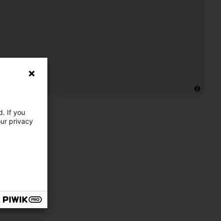
. If you
our privacy