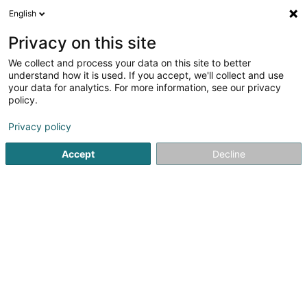
English
DE
Privacy on this site
We collect and process your data on this site to better
Druckstudio Streit Sàrl
understand how it is used. If you accept, we'll collect and use
your data for analytics. For more information, see our privacy
Werbegeschenke und Geschäftspräsente
policy.
7 Grand-Rue
L-6630
Wasserbillig (Waasserbëlleg)
Privacy policy
Fax anzeigen
Accept
Decline
Sehen Sie die Nummer
Anreise
Startseite
Werbegeschenke und Geschäftspräsente
Druck