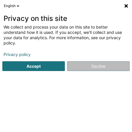
English
DE
Privacy on this site
We collect and process your data on this site to better
Dierickx Christine (Dr)
understand how it is used. If you accept, we'll collect and use
your data for analytics. For more information, see our privacy
Fachärzte für: Haut- und Geschlechtskrankheiten
policy.
2A Rue Pletzer
L-8080
Bertrange (Bartreng)
Privacy policy
Accept
Decline
Sehen Sie die Nummer
Anreise
Startseite
Fachärzte für: Haut- und Geschlechtskrankheiten