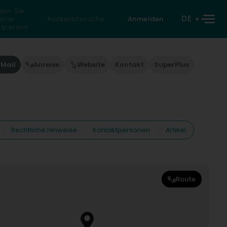
den Sie
DE
eine
Rückwärtssuche
Anmelden
atperson
-Mail
Anreise
Website
Kontakt
SuperPlus
Rechtliche Hinweise
Kontaktpersonen
Artikel
Route