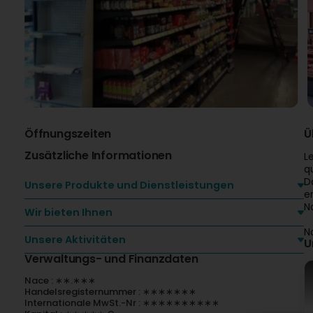
Öffnungszeiten
Ü
Zusätzliche Informationen
L
qu
D
Unsere Produkte und Dienstleistungen
e
N
Wir bieten Ihnen
N
Unsere Aktivitäten
U
Verwaltungs- und Finanzdaten
Nace : ∗∗.∗∗∗
Handelsregisternummer : ∗∗∗∗∗∗∗
Internationale MwSt.-Nr : ∗∗∗∗∗∗∗∗∗∗