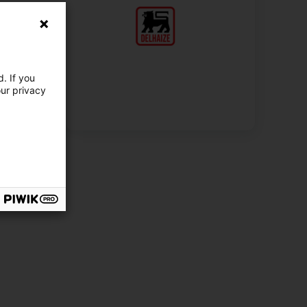
. If you
our privacy