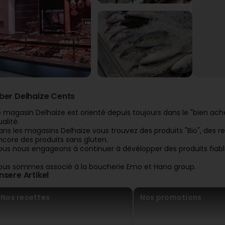
ber Delhaize Cents
e magasin Delhaize est orienté depuis toujours dans le "bien ac
alité.
ans les magasins Delhaize vous trouvez des produits "Bio", des r
ncore des produits sans gluten.
ous nous engageons à continuer à dévélopper des produits fiable
ous sommes associé à la boucherie Emo et Hana group.
nsere Artikel
Nos recettes
Nos promotions