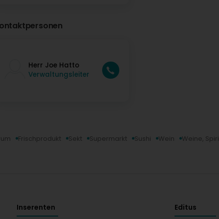
ontaktpersonen
Herr Joe Hatto
Verwaltungsleiter
trum
Frischprodukt
Sekt
Supermarkt
Sushi
Wein
Weine, Spir
Inserenten
Editus