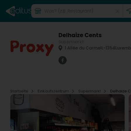
Delhaize Cents
Supermarkt
1 Allée du Carmel
L-1354
Luxemb
Startseite
Einkaufszentrum
Supermarkt
Delhaize C