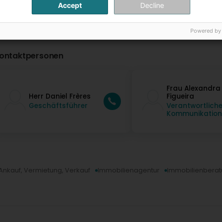
Accept
Decline
Powered by
ontaktpersonen
Frau Alexandra
Herr Daniel Frères
Figueira
Geschäftsführer
Verantwortliche
Kommunikation
Ankauf, Vermietung, Verkauf
Immobilienagentur
Immobilienberat