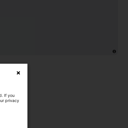
. If you
our privacy