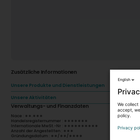
Zusätzliche Informationen
English
Unsere Produkte und Dienstleistungen
Privac
Unsere Aktivitäten
We collect 
Verwaltungs- und Finanzdaten
accept, we'
Nace : ∗∗.∗∗∗
policy.
Handelsregisternummer : ∗∗∗∗∗∗∗
Internationale MwSt.-Nr : ∗∗∗∗∗∗∗∗∗∗
Privacy po
Anzahl der Angestellten : ∗∗∗
Gründungsdatum : ∗∗/∗∗/∗∗∗∗