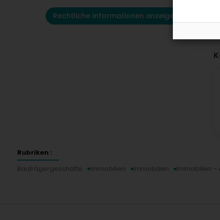
Rechtliche Informationen anzeigen
K
Rubriken :
Bauträgergeschäfte
Immobilien
Immobilien
Immobilien - 