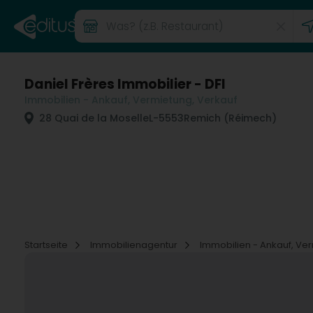
Daniel Frères Immobilier - DFI
Immobilien - Ankauf, Vermietung, Verkauf
28 Quai de la Moselle
L-5553
Remich (Réimech)
Startseite
Immobilienagentur
Immobilien - Ankauf, Ve