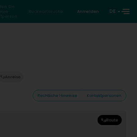
den Sie
DE
eine
Rückwärtssuche
Anmelden
atperson
Anreise
Rechtliche Hinweise
Kontaktpersonen
Route