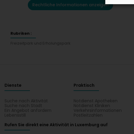
Rechtliche Informationen anzeigen
Rubriken :
Freizeitpark und Erholungspark
Dienste
Praktisch
Suche nach Aktivität
Notdienst Apotheken
Suche nach Stadt
Notdienst Kliniken
Ein Angebot anfordern
Verkehrsinformationen
Lebensstill
Postleitzahlen
Rufen Sie direkt eine Aktivität in Luxemburg auf