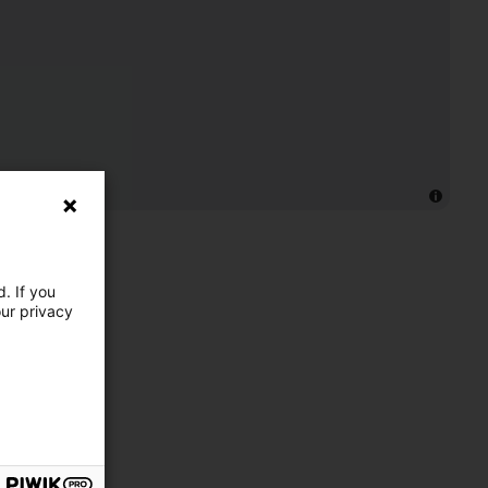
. If you
our privacy