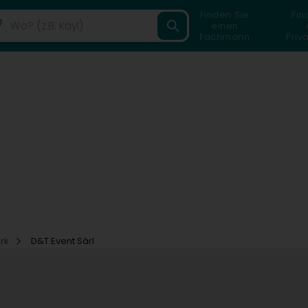
Finden Sie
Fin
einen
Fachmann
Priv
ark
D&T Event Sàrl