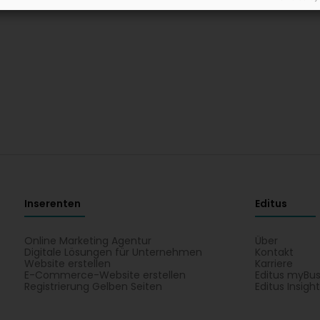
Inserenten
Editus
Online Marketing Agentur
Über
Digitale Lösungen für Unternehmen
Kontakt
Website erstellen
Karriere
E-Commerce-Website erstellen
Editus myBus
Registrierung Gelben Seiten
Editus Insigh