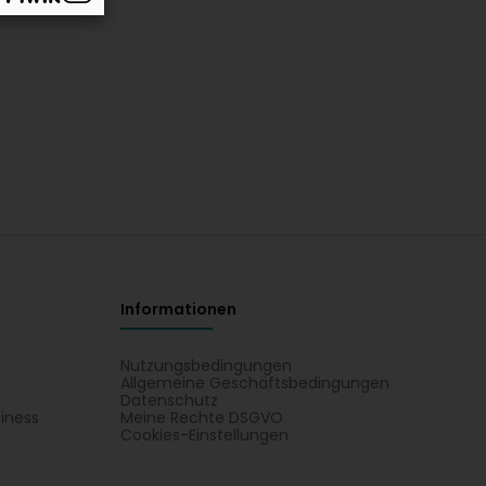
Informationen
Nutzungsbedingungen
Allgemeine Geschäftsbedingungen
Datenschutz
iness
Meine Rechte DSGVO
t
Cookies-Einstellungen