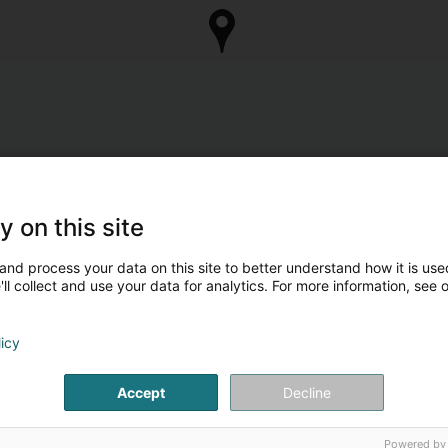
y on this site
and process your data on this site to better understand how it is used
ll collect and use your data for analytics. For more information, see 
licy
Accept
Decline
Powered by