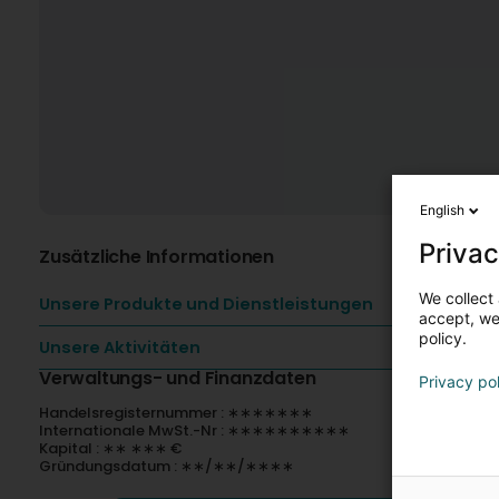
English
Privac
Zusätzliche Informationen
We collect 
Unsere Produkte und Dienstleistungen
accept, we'
policy.
Unsere Aktivitäten
Verwaltungs- und Finanzdaten
Privacy po
Handelsregisternummer : ∗∗∗∗∗∗∗
Internationale MwSt.-Nr : ∗∗∗∗∗∗∗∗∗∗
Kapital : ∗∗ ∗∗∗ €
Gründungsdatum : ∗∗/∗∗/∗∗∗∗