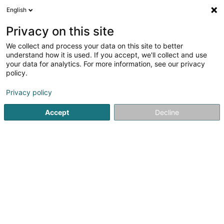
English
DE
Privacy on this site
We collect and process your data on this site to better
Crèche Sunflower Montessori
understand how it is used. If you accept, we'll collect and use
your data for analytics. For more information, see our privacy
Kinderkrippen und Kindertagesstätten
policy.
4 Rue Peternelchen
L-2370
Howald (Houwald)
Privacy policy
Fax anzeigen
Accept
Decline
Sehen Sie die Nummer
Anreise
Startseite
Außerschulisch
Kinderkrippen und Kindertages