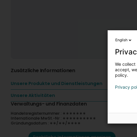
English
Privac
We collect 
Zusätzliche Informationen
accept, we'
policy.
Unsere Produkte und Dienstleistungen
Privacy po
Unsere Aktivitäten
Verwaltungs- und Finanzdaten
Handelsregisternummer : ∗∗∗∗∗∗∗
Internationale MwSt.-Nr : ∗∗∗∗∗∗∗∗∗∗
Gründungsdatum : ∗∗/∗∗/∗∗∗∗