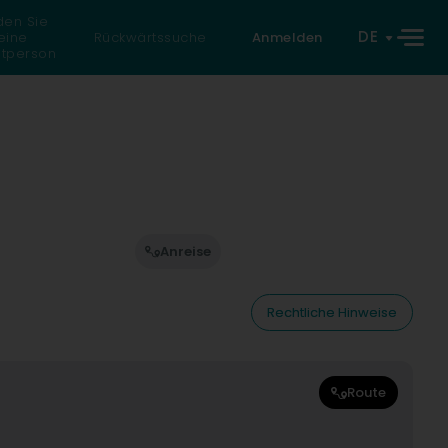
den Sie
DE
eine
Rückwärtssuche
Anmelden
atperson
Anreise
Rechtliche Hinweise
Route