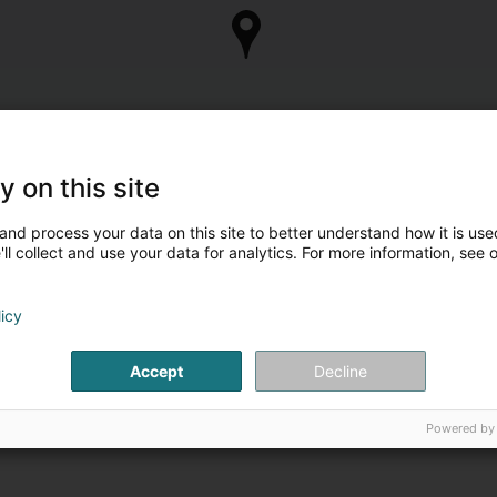
y on this site
and process your data on this site to better understand how it is used
ll collect and use your data for analytics. For more information, see 
licy
Accept
Decline
Powered by