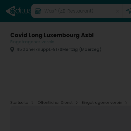
Covid Long Luxembourg Asbl
Eingetragener verein
45 Zanerknupp
L-9170
Mertzig (Mäerzeg)
Startseite
Öffentlicher Dienst
Eingetragener verein