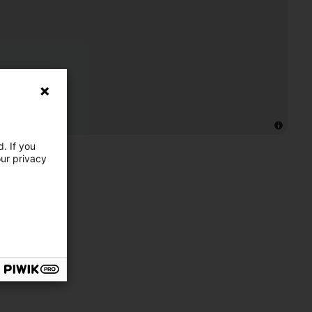
. If you
our privacy