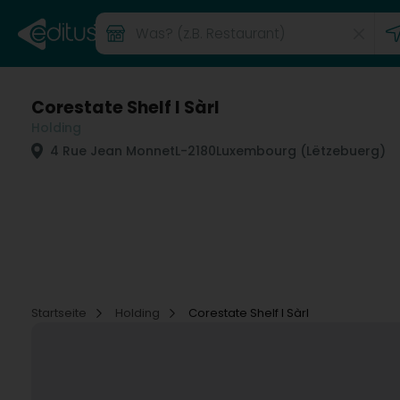
Corestate Shelf I Sàrl
Holding
4 Rue Jean Monnet
L-2180
Luxembourg (Lëtzebuerg)
Startseite
Holding
Corestate Shelf I Sàrl