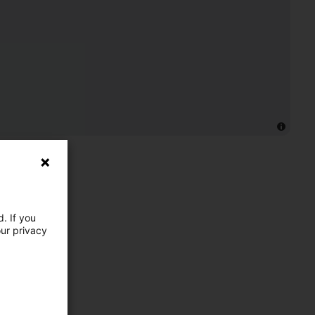
. If you
our privacy