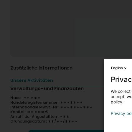
Zusätzliche Informationen
English
Privac
Unsere Aktivitäten
Verwaltungs- und Finanzdaten
We collect 
accept, we'
Nace : ∗∗.∗∗∗
policy.
Handelsregisternummer : ∗∗∗∗∗∗∗
Internationale MwSt.-Nr : ∗∗∗∗∗∗∗∗∗∗
Kapital : ∗∗ ∗∗∗ €
Privacy po
Anzahl der Angestellten : ∗∗∗
Gründungsdatum : ∗∗/∗∗/∗∗∗∗