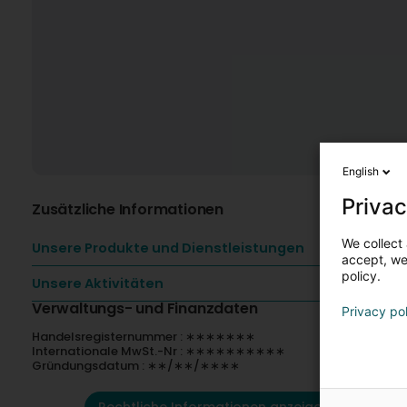
English
Privac
Zusätzliche Informationen
We collect 
Unsere Produkte und Dienstleistungen
accept, we'
policy.
Unsere Aktivitäten
Verwaltungs- und Finanzdaten
Privacy po
Handelsregisternummer : ∗∗∗∗∗∗∗
Internationale MwSt.-Nr : ∗∗∗∗∗∗∗∗∗∗
Gründungsdatum : ∗∗/∗∗/∗∗∗∗