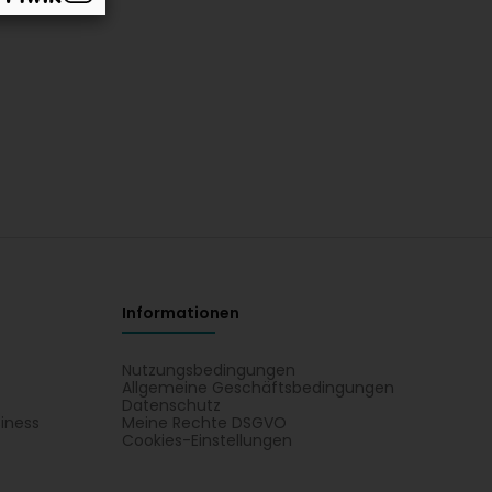
Informationen
Nutzungsbedingungen
Allgemeine Geschäftsbedingungen
Datenschutz
iness
Meine Rechte DSGVO
t
Cookies-Einstellungen