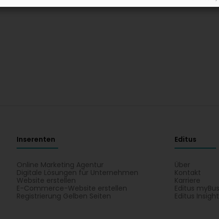
Inserenten
Editus
Online Marketing Agentur
Über
Digitale Lösungen für Unternehmen
Kontakt
Website erstellen
Karriere
E-Commerce-Website erstellen
Editus myBus
Registrierung Gelben Seiten
Editus Insigh