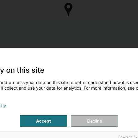
y on this site
and process your data on this site to better understand how it is used
ll collect and use your data for analytics. For more information, see 
licy
Accept
Decline
Powered by