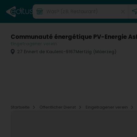
Communauté énergétique PV-Energie As
Eingetragener verein
27 Ënnert de Kaulen
L-9167
Mertzig (Mäerzeg)
Startseite
Öffentlicher Dienst
Eingetragener verein