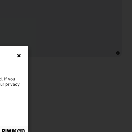
. If you
our privacy