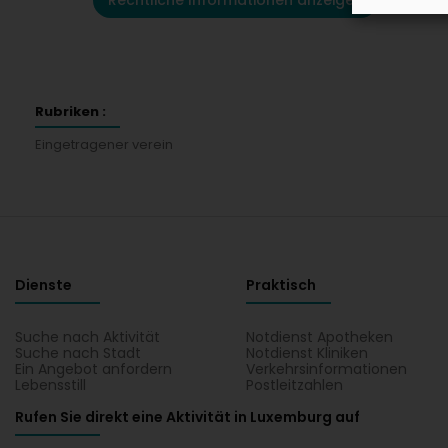
Rechtliche Informationen anzeigen
Rubriken :
Eingetragener verein
Dienste
Praktisch
Suche nach Aktivität
Notdienst Apotheken
Suche nach Stadt
Notdienst Kliniken
Ein Angebot anfordern
Verkehrsinformationen
Lebensstill
Postleitzahlen
Rufen Sie direkt eine Aktivität in Luxemburg auf