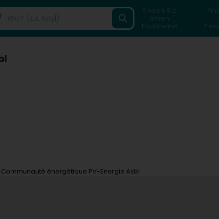
Finden Sie
Fin
einen
Fachmann
Priv
bl
Communauté énergétique PV-Energie Asbl