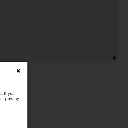
. If you
our privacy