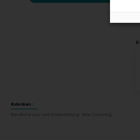
K
Rubriken :
Berufliche Aus-und Weiterbildung
Life Coaching