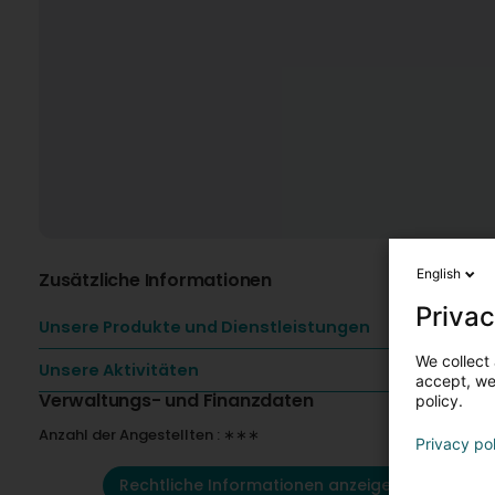
English
Zusätzliche Informationen
Privac
Unsere Produkte und Dienstleistungen
We collect 
Unsere Aktivitäten
accept, we'
Verwaltungs- und Finanzdaten
policy.
Anzahl der Angestellten : ∗∗∗
Privacy po
Rechtliche Informationen anzeigen