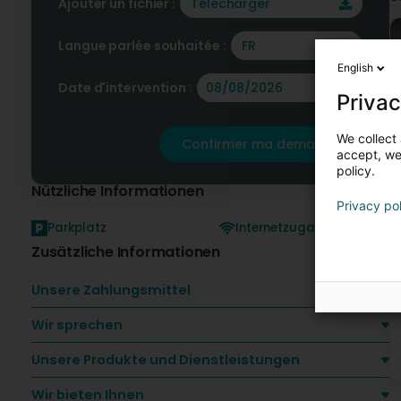
Ajouter un fichier :
Télécharger
Langue parlée souhaitée :
FR
English
Date d'intervention :
Privac
We collect 
Confirmer ma demande
accept, we'
policy.
Nützliche Informationen
Privacy po
Parkplatz
Internetzugang
K
Zusätzliche Informationen
Unsere Zahlungsmittel
Wir sprechen
Unsere Produkte und Dienstleistungen
Wir bieten Ihnen