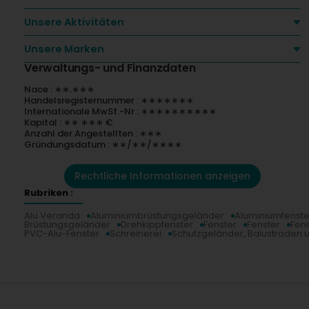
Unsere Aktivitäten
Unsere Marken
Verwaltungs- und Finanzdaten
Nace : ∗∗.∗∗∗
Handelsregisternummer : ∗∗∗∗∗∗∗
Internationale MwSt.-Nr : ∗∗∗∗∗∗∗∗∗∗
Kapital : ∗∗ ∗∗∗ €
Anzahl der Angestellten : ∗∗∗
Gründungsdatum : ∗∗/∗∗/∗∗∗∗
Rechtliche Informationen anzeigen
Rubriken :
Alu Veranda
Aluminiumbrüstungsgeländer
Aluminiumfenste
Brüstungsgeländer
Drehkippfenster
Fenster
Fenster
Fens
PVC-Alu-Fenster
Schreinerei
Schutzgeländer, Balustraden