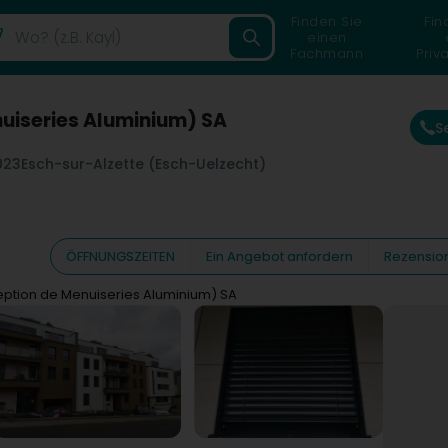
Finden Sie
Fin
einen
Fachmann
Priv
uiseries Aluminium) SA
S
023
Esch-sur-Alzette (Esch-Uelzecht)
ÖFFNUNGSZEITEN
Ein Angebot anfordern
Rezensio
tion de Menuiseries Aluminium) SA