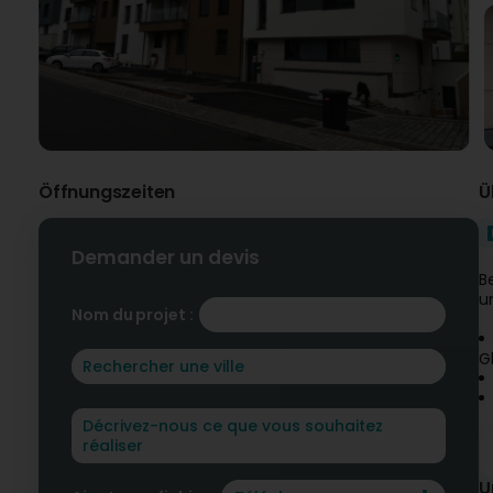
Öffnungszeiten
Ü
Demander un devis
B
u
Nom du projet :
G
U