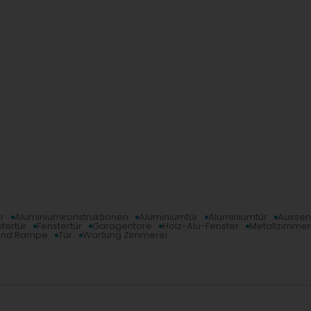
r
Aluminiumkonstruktionen
Aluminiumtür
Aluminiumtür
Aussen
tertür
Fenstertür
Garagentore
Holz-Alu-Fenster
Metallzimmer
 und Rampe
Tür
Wartung Zimmerei