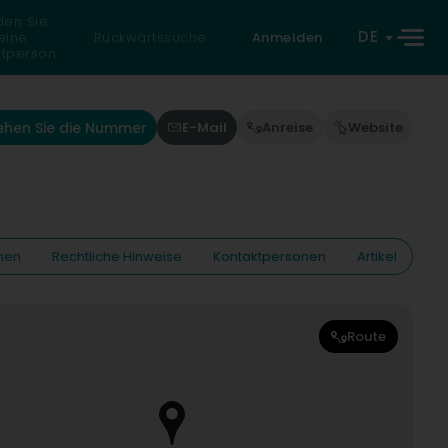
den Sie
DE
eine
Rückwärtssuche
Anmelden
atperson
ehen Sie die Nummer
E-Mail
Anreise
Website
nen
Rechtliche Hinweise
Kontaktpersonen
Artikel
Route