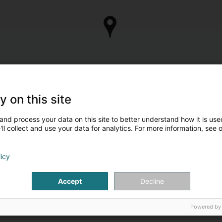
y on this site
and process your data on this site to better understand how it is used
ll collect and use your data for analytics. For more information, see 
licy
Accept
Decline
Powered by