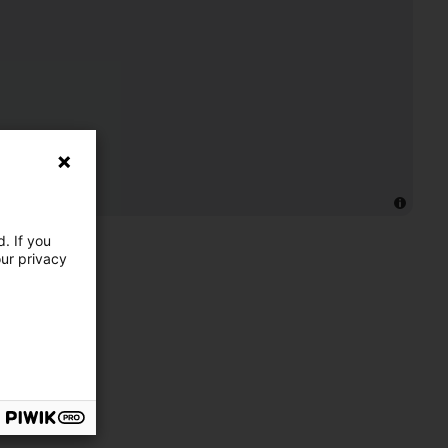
. If you
our privacy