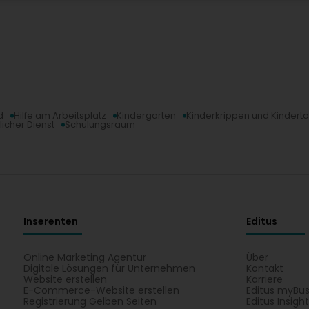
d
Hilfe am Arbeitsplatz
Kindergarten
Kinderkrippen und Kindert
licher Dienst
Schulungsraum
Inserenten
Editus
Online Marketing Agentur
Über
Digitale Lösungen für Unternehmen
Kontakt
Website erstellen
Karriere
E-Commerce-Website erstellen
Editus myBus
Registrierung Gelben Seiten
Editus Insigh