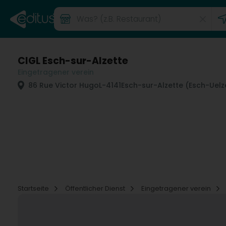
CIGL Esch-sur-Alzette
Eingetragener verein
86 Rue Victor Hugo
L-4141
Esch-sur-Alzette (Esch-Uelz
Startseite
Öffentlicher Dienst
Eingetragener verein