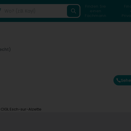
Finden Sie
Fin
einen
Fachmann
Priv
echt)
Sehe
CIGL Esch-sur-Alzette