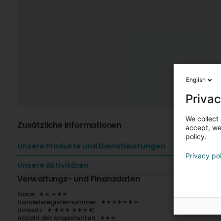
English
Privac
We collect 
Zusätzliche Informationen
accept, we'
policy.
Unsere Produkte und Dienstleistungen
Privacy po
Unsere Aktivitäten
Verwaltungs- und Finanzdaten
Nace : ∗∗.∗∗∗
Handelsregisternummer : ∗∗∗∗∗∗∗
Umsatz : ∗ ∗∗∗ ∗∗∗ €
Anzahl der Angestellten : ∗∗∗