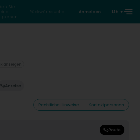
den Sie
DE
eine
Rückwärtssuche
Anmelden
atperson
ax anzeigen
Anreise
Rechtliche Hinweise
Kontaktpersonen
Route