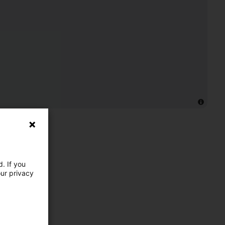
. If you
our privacy