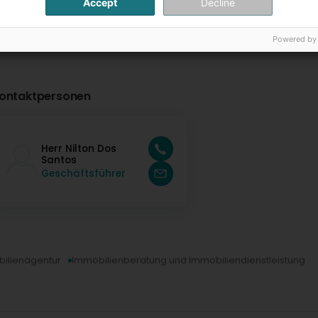
Accept
Decline
Powered by
ontaktpersonen
Herr Nilton Dos
Santos
Geschäftsführer
ilienagentur
Immobilienberatung und Immobiliendienstleistung