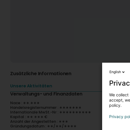
English
Zusätzliche Informationen
Privac
Unsere Aktivitäten
Verwaltungs- und Finanzdaten
We collect 
accept, we'
Nace : ∗∗.∗∗∗
policy.
Handelsregisternummer : ∗∗∗∗∗∗∗
Internationale MwSt.-Nr : ∗∗∗∗∗∗∗∗∗∗
Kapital : ∗∗ ∗∗∗ €
Privacy po
Anzahl der Angestellten : ∗∗∗
Gründungsdatum : ∗∗/∗∗/∗∗∗∗