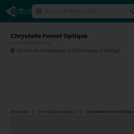
Chrystelle Pernot Optique
Immobilienagentur
22 Rue de Rumelange
L-3784
Tétange (Téiteng)
Startseite
Immobilienagentur
Chrystelle Pernot Optiqu