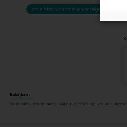
Rechtliche Informationen anzeigen
K
Rubriken :
Immobilien
Immobilien - Ankauf, Vermietung, Verkauf
Immob