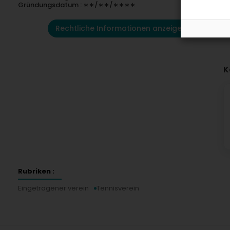
Gründungsdatum : ∗∗/∗∗/∗∗∗∗
Rechtliche Informationen anzeigen
K
Rubriken :
Eingetragener verein
Tennisverein