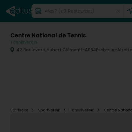
Centre National de Tennis
Tennisverein
42 Boulevard Hubert Clément
L-4064
Esch-sur-Alzett
Startseite
Sportverein
Tennisverein
Centre Nationa