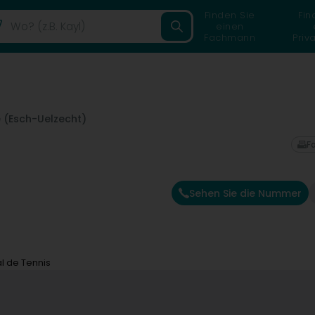
Finden Sie
Fin
einen
Fachmann
Priv
e (Esch-Uelzecht)
F
Sehen Sie die Nummer
l de Tennis