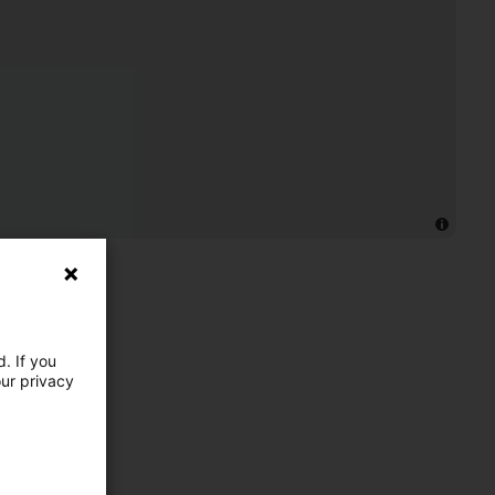
. If you
our privacy