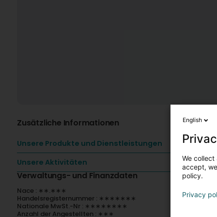
English
Zusätzliche Informationen
Privac
Unsere Produkte und Dienstleistungen
We collect 
Unsere Aktivitäten
accept, we'
Verwaltungs- und Finanzdaten
policy.
Nace : ∗∗.∗∗∗
Privacy po
Handelsregisternummer : ∗∗∗∗∗∗∗
Nationale MwSt.-Nr : ∗∗∗∗∗∗∗∗
Anzahl der Angestellten : ∗∗∗