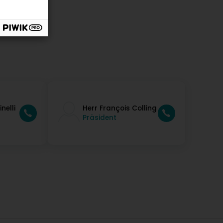
nelli
Herr François Colling
Präsident