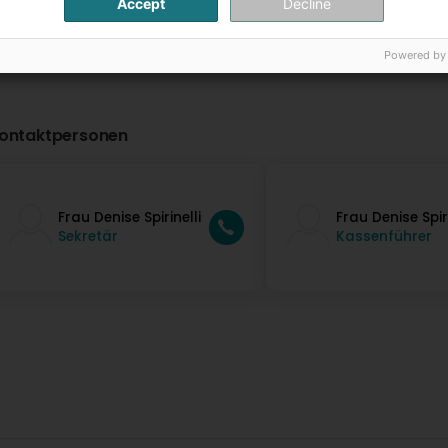
Accept
Decline
Powered by
ontaktpersonen
Frau Denise Spirinelli
Frau Denise Spiri
Sekretär
Kassenführer