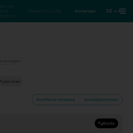
den Sie
DE
eine
Rückwärtssuche
Anmelden
atperson
ax anzeigen
Anreise
Rechtliche Hinweise
Kontaktpersonen
Route