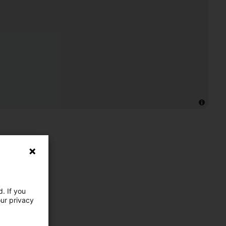
. If you
our privacy