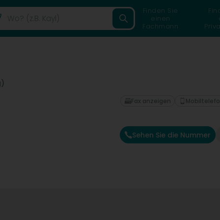
Finden Sie
Fin
einen
Fachmann
Priv
g)
Fax anzeigen
Mobiltelef
Sehen Sie die Nummer