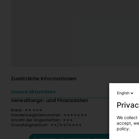
Zusätzliche Informationen
Unsere Aktivitäten
English
Verwaltungs- und Finanzdaten
Privac
Nace : ∗∗.∗∗∗
Handelsregisternummer : ∗∗∗∗∗∗∗
We collect 
Anzahl der Angestellten : ∗∗∗
accept, we'
Gründungsdatum : ∗∗/∗∗/∗∗∗∗
policy.