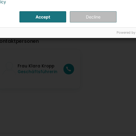
licy
Accept
Decline
Powered by
ontaktpersonen
Frau Klara Kropp
Geschäftsführerin