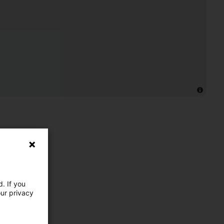
. If you
our privacy