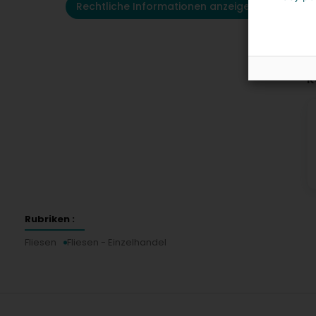
Rechtliche Informationen anzeigen
K
Rubriken :
Fliesen
Fliesen - Einzelhandel