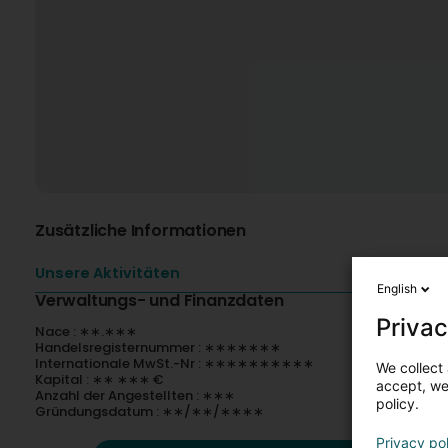
Zusätzliche Informationen
Unsere Aktivitäten
English
Verwaltungs- und Finanzdaten
Privac
Nace : ∗∗.∗∗∗
Handelsregisternummer : ∗∗∗∗∗∗∗
Internationale MwSt.-Nr : ∗∗∗∗∗∗∗∗∗∗
We collect 
Kapital : ∗∗ ∗∗∗ €
accept, we'
Anzahl der Angestellten : ∗∗∗
policy.
Gründungsdatum : ∗∗/∗∗/∗∗∗∗
Privacy po