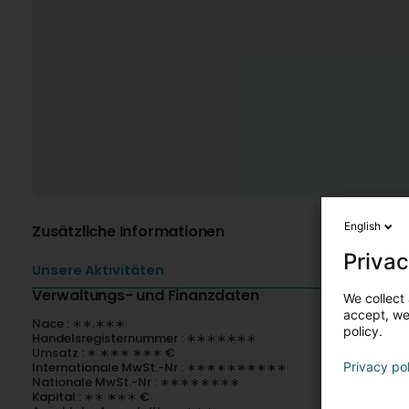
English
Zusätzliche Informationen
Privac
Unsere Aktivitäten
Verwaltungs- und Finanzdaten
We collect 
accept, we'
Nace : ∗∗.∗∗∗
policy.
Handelsregisternummer : ∗∗∗∗∗∗∗
Umsatz : ∗ ∗∗∗ ∗∗∗ €
Internationale MwSt.-Nr : ∗∗∗∗∗∗∗∗∗∗
Privacy po
Nationale MwSt.-Nr : ∗∗∗∗∗∗∗∗
Kapital : ∗∗ ∗∗∗ €