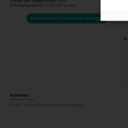
Anzahl der Angestellten : ∗∗∗
Gründungsdatum : ∗∗/∗∗/∗∗∗∗
Rechtliche Informationen anzeigen
K
Rubriken :
Böden
Einzelhandel für Bodenbeläge