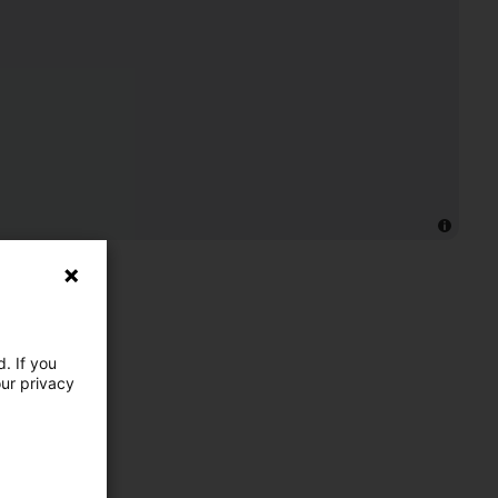
. If you
our privacy