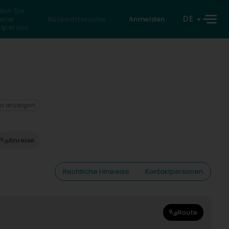
den Sie
DE
eine
Rückwärtssuche
Anmelden
atperson
ax anzeigen
Anreise
Rechtliche Hinweise
Kontaktpersonen
Route