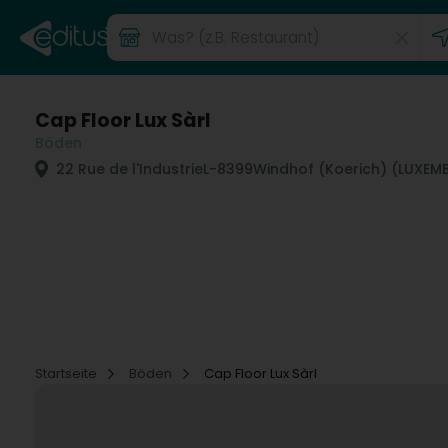
Cap Floor Lux Sàrl
Böden
22 Rue de l'Industrie
L-8399
Windhof (Koerich) (LUXE
Startseite
Böden
Cap Floor Lux Sàrl