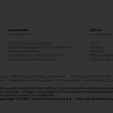
Inserenten
Editus
Online Marketing Agentur
Über
Digitale Lösungen für Unternehmen
Kontakt
Website erstellen
Karriere
E-Commerce-Website erstellen
Editus myBus
Registrierung Gelben Seiten
Editus Insigh
erung
Bildung, Ausbildung und Arbeit
Dienste an Fachleute
mus
Medizin und Gesundheit
Privatsektor
Schönheit, Spo
étange, alle praktischen Informationen über Cabinet de Kinésithérapie et
ion Jeangout – Philippon: Neurologische Physiotherapie, Physiotherapeuten,
hilippon auf einem Plan in Pétange.
opyright © 2026
Editus Luxembourg S.A.
208, rue de Noertzan