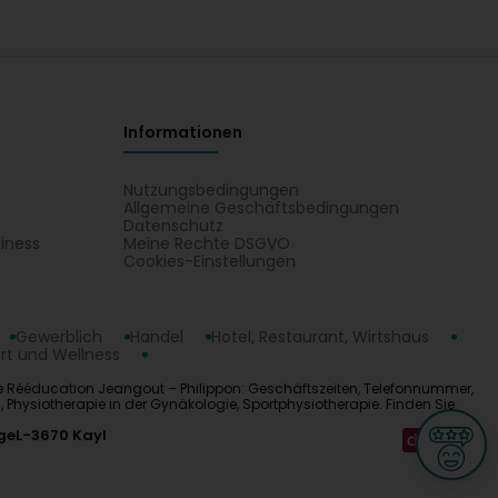
Informationen
Nutzungsbedingungen
Allgemeine Geschäftsbedingungen
Datenschutz
iness
Meine Rechte DSGVO
t
Cookies-Einstellungen
Gewerblich
Handel
Hotel, Restaurant, Wirtshaus
rt und Wellness
 de Rééducation Jeangout – Philippon: Geschäftszeiten, Telefonnummer,
 Physiotherapie in der Gynäkologie, Sportphysiotherapie. Finden Sie
ge
L-3670 Kayl