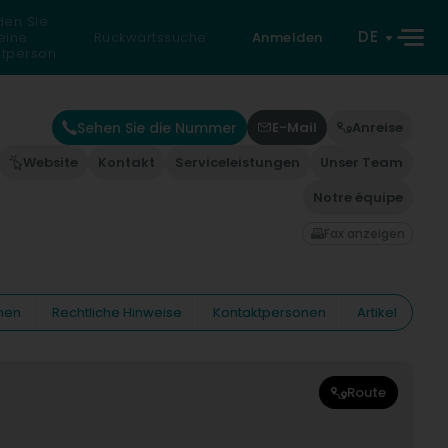
den Sie
DE
eine
Rückwärtssuche
Anmelden
atperson
Sehen Sie die Nummer
E-Mail
Anreise
Website
Kontakt
Serviceleistungen
Unser Team
Notre équipe
Fax anzeigen
nen
Rechtliche Hinweise
Kontaktpersonen
Artikel
Route