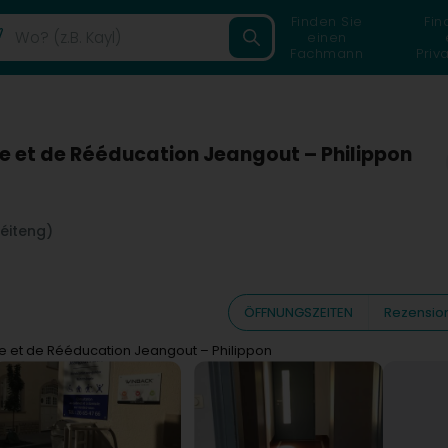
Finden Sie
Fin
einen
Fachmann
Priv
e et de Rééducation Jeangout – Philippon
éiteng)
ÖFFNUNGSZEITEN
Rezensio
ie et de Rééducation Jeangout – Philippon