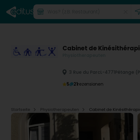
Cabinet de Kinésithérapi
Physiotherapeuten
3 Rue du Parc
L-4771
Pétange (P
5
21
rezensionen
Startseite
Physiotherapeuten
Cabinet de Kinésithérap