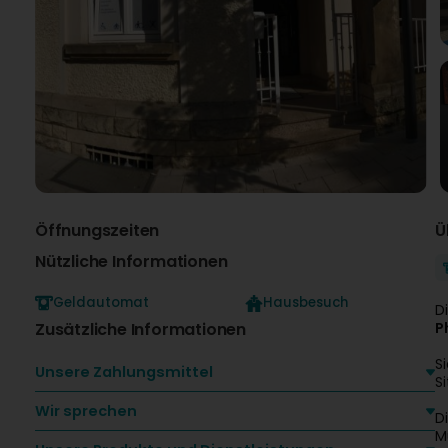
Öffnungszeiten
Ü
Nützliche Informationen
Geldautomat
Hausbesuch
D
Zusätzliche Informationen
P
S
Unsere Zahlungsmittel
S
Wir sprechen
D
M