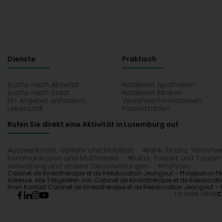
Dienste
Praktisch
Suche nach Aktivität
Notdienst Apotheken
Suche nach Stadt
Notdienst Kliniken
Ein Angebot anfordern
Verkehrsinformationen
Lebensstill
Postleitzahlen
Rufen Sie direkt eine Aktivität in Luxemburg auf
Autowerkstatt, Verkehr und Mobilität
Bank, Finanz, Versich
Kommunikation und Multimedia
Kultur, Freizeit und Touris
Verwaltung und andere Dienstleistungen
Wohnen
Cabinet de Kinésithérapie et de Rééducation Jeangout – Philippon in P
Adresse. Alle Tätigkeiten von Cabinet de Kinésithérapie et de Rééducat
Ihren Kontakt Cabinet de Kinésithérapie et de Rééducation Jeangout – P
1.0.2606.0809
C