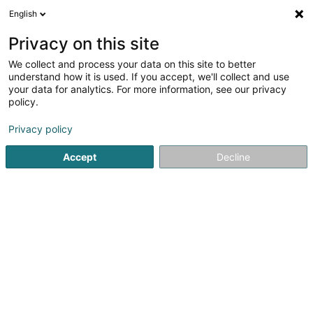
English
DE
Privacy on this site
We collect and process your data on this site to better
ÇA VA Scéner Asbl
understand how it is used. If you accept, we'll collect and use
your data for analytics. For more information, see our privacy
Eingetragener verein
policy.
14 Rue Guillaume Serrig
L-4916
Bascharage (Nidderkäerjeng)
Privacy policy
Accept
Decline
Anreise
Startseite
Öffentlicher Dienst
Eingetragener verein
ÇA 