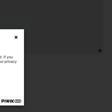
. If you
our privacy