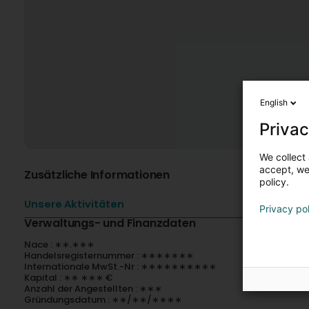
English
Privac
We collect 
accept, we'
Zusätzliche Informationen
policy.
Unsere Aktivitäten
Privacy po
Verwaltungs- und Finanzdaten
Nace : ∗∗.∗∗∗
Handelsregisternummer : ∗∗∗∗∗∗∗
Internationale MwSt.-Nr : ∗∗∗∗∗∗∗∗∗∗
Kapital : ∗∗ ∗∗∗ €
Anzahl der Angestellten : ∗∗∗
Gründungsdatum : ∗∗/∗∗/∗∗∗∗