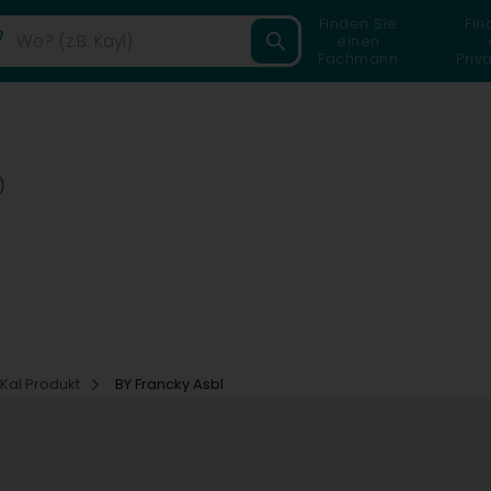
Finden Sie
Fin
einen
Fachmann
Priv
)
Kal Produkt
BY Francky Asbl