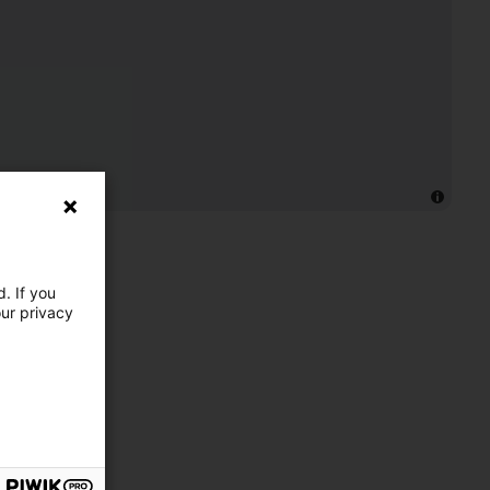
. If you
our privacy