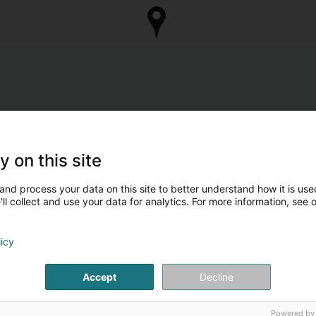
y on this site
and process your data on this site to better understand how it is used
ll collect and use your data for analytics. For more information, see 
licy
Accept
Decline
Powered by