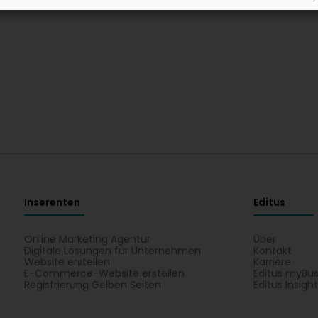
Inserenten
Editus
Online Marketing Agentur
Über
Digitale Lösungen für Unternehmen
Kontakt
Website erstellen
Karriere
E-Commerce-Website erstellen
Editus myBus
Registrierung Gelben Seiten
Editus Insigh