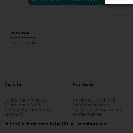
Rechtliche Informationen anzeigen
Rubriken :
LoKal Produkt
Dienste
Praktisch
Suche nach Aktivität
Notdienst Apotheken
Suche nach Stadt
Notdienst Kliniken
Ein Angebot anfordern
Verkehrsinformationen
Lebensstill
Postleitzahlen
Rufen Sie direkt eine Aktivität in Luxemburg auf