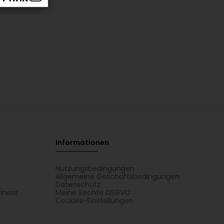
Informationen
Nutzungsbedingungen
Allgemeine Geschäftsbedingungen
Datenschutz
iness
Meine Rechte DSGVO
t
Cookies-Einstellungen