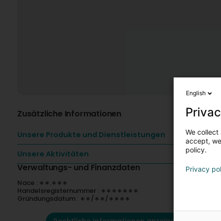
English
Privac
Zusätzliche Informationen
We collect 
Unsere Produkte und Dienstleistungen
accept, we'
policy.
Unsere Aktivitäten
Verwaltungs- und Finanzdaten
Privacy po
Nace : ∗∗.∗∗∗
Handelsregisternummer : ∗∗∗∗∗∗∗
Gründungsdatum : ∗∗/∗∗/∗∗∗∗