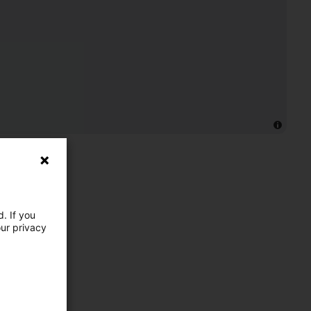
. If you
our privacy