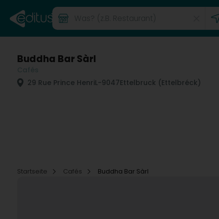
Buddha Bar Sàrl
Cafés
29 Rue Prince Henri
L-9047
Ettelbruck (Ettelbréck)
Startseite
Cafés
Buddha Bar Sàrl