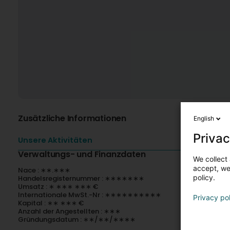
Zusätzliche Informationen
English
Privac
Unsere Aktivitäten
Verwaltungs- und Finanzdaten
We collect 
accept, we'
Nace : ∗∗.∗∗∗
policy.
Handelsregisternummer : ∗∗∗∗∗∗∗
Umsatz : ∗ ∗∗∗ ∗∗∗ €
Internationale MwSt.-Nr : ∗∗∗∗∗∗∗∗∗∗
Privacy po
Kapital : ∗∗ ∗∗∗ €
Anzahl der Angestellten : ∗∗∗
Gründungsdatum : ∗∗/∗∗/∗∗∗∗