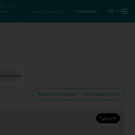
den Sie
DE
eine
Rückwärtssuche
Anmelden
atperson
Anreise
Rechtliche Hinweise
Kontaktpersonen
Route