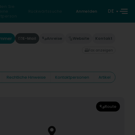
den Sie
DE
eine
Rückwärtssuche
Anmelden
atperson
ummer
E-Mail
Anreise
Website
Kontakt
Fax anzeigen
Rechtliche Hinweise
Kontaktpersonen
Artikel
Route