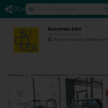
Bucomex Sàrl
Sachverstandsbüro
19 Rue Principale
L-8383
Koerich
Startseite
Sachverständigenbüros
Sachverstandsbür