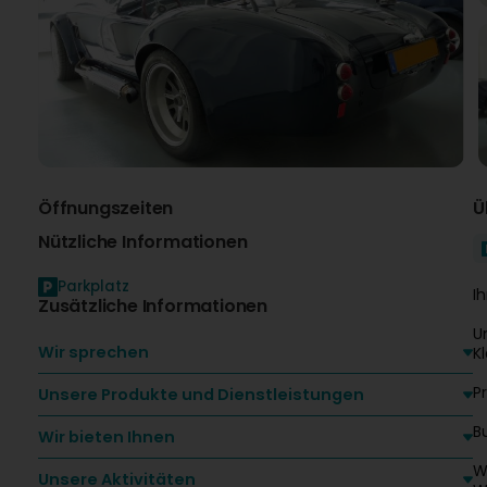
Öffnungszeiten
Ü
Nützliche Informationen
Parkplatz
I
Zusätzliche Informationen
U
Wir sprechen
K
P
Unsere Produkte und Dienstleistungen
B
Wir bieten Ihnen
W
Unsere Aktivitäten