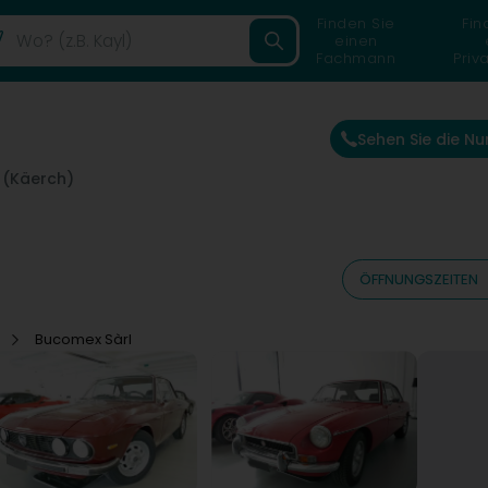
Finden Sie
Fin
einen
Fachmann
Priv
Sehen Sie die N
 (Käerch)
ÖFFNUNGSZEITEN
o
Bucomex Sàrl