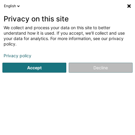
English
DE
Privacy on this site
We collect and process your data on this site to better
Verfeinere deine Suche
understand how it is used. If you accept, we'll collect and use
your data for analytics. For more information, see our privacy
Autour de moi
Heute geöffnet
(0)
policy.
24
Eingetragener verein in Bridel
Ergebnis(se) für
en 55ms
Privacy policy
Startseite
Öffentlicher Dienst
Eingetragener verein
Bride
Accept
Decline
1
Aikido Kopstal-Bridel (Siège social)
9 Rue François-Christian Gerden
L-8132
Bridel (Briddel)
Öffentlicher Dienst