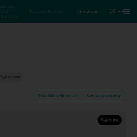
den Sie
DE
eine
Rückwärtssuche
Anmelden
atperson
Anreise
Rechtliche Hinweise
Kontaktpersonen
Route