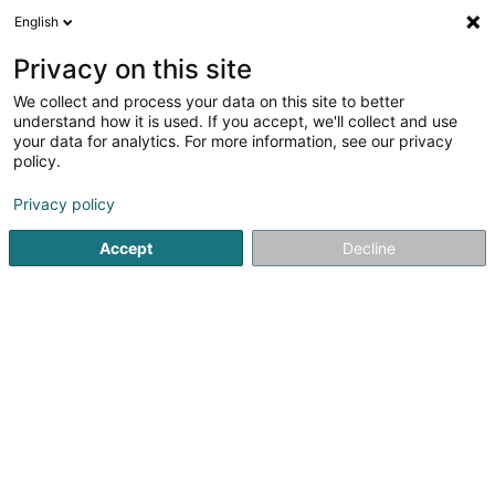
English
DE
Privacy on this site
We collect and process your data on this site to better
Brautsalon JuliAnna
understand how it is used. If you accept, we'll collect and use
your data for analytics. For more information, see our privacy
Abendkleidung, festliche Garderobe und Haute-
Couture Kleider
policy.
26-28 Trierer Str.
D-54634
Bitburg (ALLEMAGNE)
Privacy policy
Accept
Decline
Sehen Sie die Nummer
Anreise
Startseite
Kleidung
Abendkleidung, festliche Garderobe 